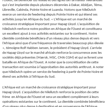
l’Ouest, de bénéficier du réseau et des lignes de l’armateur néerlandais
qui s’est implantée depuis plusieurs décennies à Dakar, Abidjan, Téma,
Libreville, Cabinda, Pointe Noire et Luanda. Notons que NileDutch
exerce un service de feedering depuis Pointe Noire et qui étend ses
activités jusqu’en Afrique du Sud. « L'Afrique est un marché de
croissance stratégique important pour Hapag-Lloyd. L'acquisition de
NileDutch renforce notre position en Afrique de l'Ouest et constituera
un excellent ajout à nos activités existantes sur le continent. Notre
clientèle combinée bénéficiera d'un réseau plus dense depuis et vers
l'Afrique ainsi que d'une fréquence de traversées beaucoup plus élevée
», témoigne Rolf Habben Jansen, le président d’Hapag-Lloyd. L’arrivée
de Hapag-Lloyd sur le marché africain renforce la concurrence avec les
sociétés déjà présentes (Mærsk, MSC, CMA CGM) et qui se livrent une
bataille en Afrique de l’Ouest. A noter que la concrétisation de cette
transaction est soumise à l’approbation des autorités antitrust. A noter
que NileDutch opère un service de feedering à partir de Pointe Noire et
étend ses activités à l'Afrique du Sud.
L'Afrique est un marché de croissance stratégique important pour
Hapag-Lloyd. L'acquisition de Nilellutch renforce la position de cette
frime en Afrique de l'Ouest et sera un excellent complément à leurs
opérations existantes sur le continent. La clientèle combinée bénéficiera
d'un réseau plus dense à destination et en provenance de l'Afrique.