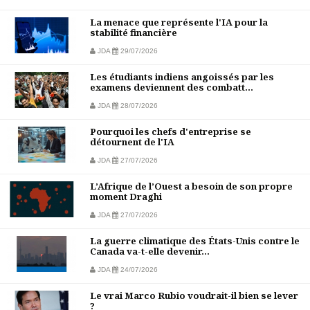
La menace que représente l'IA pour la
stabilité financière
JDA
29/07/2026
Les étudiants indiens angoissés par les
examens deviennent des combatt...
JDA
28/07/2026
Pourquoi les chefs d'entreprise se
détournent de l'IA
JDA
27/07/2026
L’Afrique de l’Ouest a besoin de son propre
moment Draghi
JDA
27/07/2026
La guerre climatique des États-Unis contre le
Canada va-t-elle devenir...
JDA
24/07/2026
Le vrai Marco Rubio voudrait-il bien se lever
?