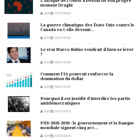
L’Afrique de l’Ouest a besoin de son propre
moment Draghi
JDA
27/07/2026
La guerre climatique des États-Unis contre le
Canada va-t-elle devenir...
JDA
24/07/2026
Le vrai Marco Rubio voudrait-il bien se lever
?
JDA
24/07/2026
Comment l'IA pourrait renforcer la
domination du dollar
JDA
24/07/2026
Pourquoi il est justifié d’interdire les partis
antidémocratiques
JDA
23/07/2026
PND 2026-2030 : le gouvernement et la Banque
mondiale signent cinq acc...
JDA
23/07/2026