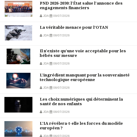
PND 2026-2030: l'État salue l'annonce des
engagements financiers
JDA
09/07/2026
La véritable menace pour l’OTAN
JDA
08/07/2026
Il n'existe qu'une voie acceptable pour les
bébés sur mesure
JDA
08/07/2026
L'ingrédient manquant pour la souveraineté
technologique européenne
JDA
08/07/2026
Les choix numériques qui déterminent la
santé de nos enfants
JDA
08/07/2026
L'IA révélera-t-elle les forces du modèle
européen ?
JDA
06/07/2026