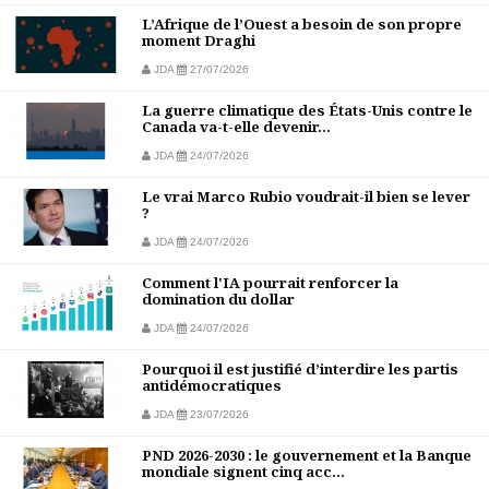
L’Afrique de l’Ouest a besoin de son propre
moment Draghi
JDA
27/07/2026
La guerre climatique des États-Unis contre le
Canada va-t-elle devenir...
JDA
24/07/2026
Le vrai Marco Rubio voudrait-il bien se lever
?
JDA
24/07/2026
Comment l'IA pourrait renforcer la
domination du dollar
JDA
24/07/2026
Pourquoi il est justifié d’interdire les partis
antidémocratiques
JDA
23/07/2026
PND 2026-2030 : le gouvernement et la Banque
mondiale signent cinq acc...