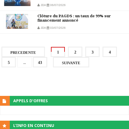
JDA
06/07/2026
Clôture du PAGDS : un taux de 99% sur
financement annoncé
JDA
03/07/2026
1
2
3
4
PRECEDENTE
...
5
43
SUIVANTE
APPELS D'OFFRES
L’INFO EN CONTINU