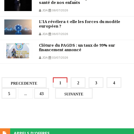
santé de nos enfants
JDA
08/07/2026
L'IA révélera-t-elle les forces du modèle
européen ?
JDA
06/07/2026
Clôture du PAGDS : un taux de 99% sur
financement annoncé
JDA
03/07/2026
1
2
3
4
PRECEDENTE
...
5
43
SUIVANTE
APPELS D'OFFRES