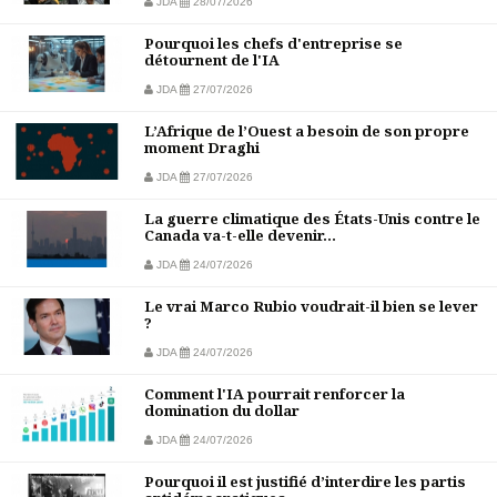
JDA
28/07/2026
Pourquoi les chefs d'entreprise se
détournent de l'IA
JDA
27/07/2026
L’Afrique de l’Ouest a besoin de son propre
moment Draghi
JDA
27/07/2026
La guerre climatique des États-Unis contre le
Canada va-t-elle devenir...
JDA
24/07/2026
Le vrai Marco Rubio voudrait-il bien se lever
?
JDA
24/07/2026
Comment l'IA pourrait renforcer la
domination du dollar
JDA
24/07/2026
Pourquoi il est justifié d’interdire les partis