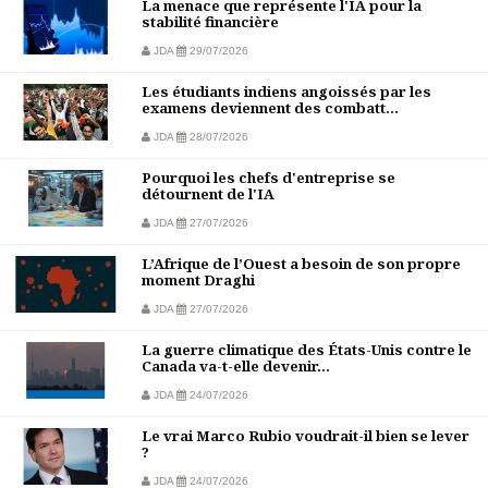
La menace que représente l'IA pour la
stabilité financière
JDA
29/07/2026
Les étudiants indiens angoissés par les
examens deviennent des combatt...
JDA
28/07/2026
Pourquoi les chefs d'entreprise se
détournent de l'IA
JDA
27/07/2026
L’Afrique de l’Ouest a besoin de son propre
moment Draghi
JDA
27/07/2026
La guerre climatique des États-Unis contre le
Canada va-t-elle devenir...
JDA
24/07/2026
Le vrai Marco Rubio voudrait-il bien se lever
?
JDA
24/07/2026