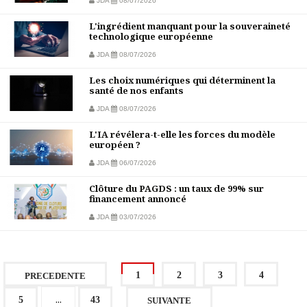
JDA
08/07/2026
L'ingrédient manquant pour la souveraineté
technologique européenne
JDA
08/07/2026
Les choix numériques qui déterminent la
santé de nos enfants
JDA
08/07/2026
L'IA révélera-t-elle les forces du modèle
européen ?
JDA
06/07/2026
Clôture du PAGDS : un taux de 99% sur
financement annoncé
JDA
03/07/2026
1
2
3
4
PRECEDENTE
...
5
43
SUIVANTE