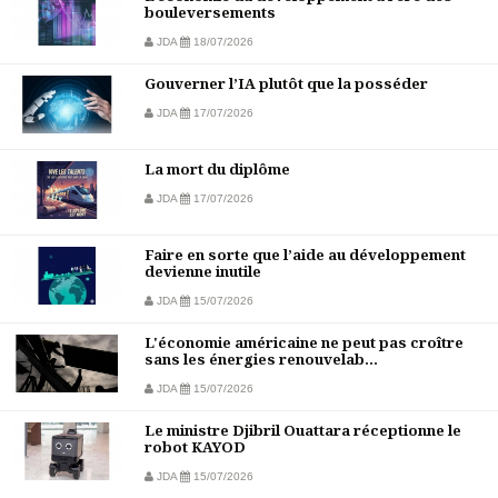
bouleversements
JDA
18/07/2026
Gouverner l’IA plutôt que la posséder
JDA
17/07/2026
La mort du diplôme
JDA
17/07/2026
Faire en sorte que l’aide au développement
devienne inutile
JDA
15/07/2026
L'économie américaine ne peut pas croître
sans les énergies renouvelab...
JDA
15/07/2026
Le ministre Djibril Ouattara réceptionne le
robot KAYOD
JDA
15/07/2026