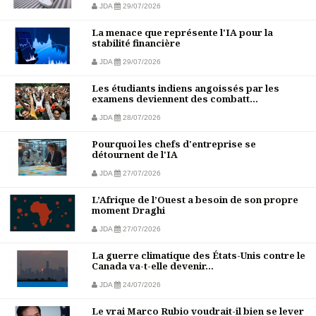
JDA
29/07/2026
La menace que représente l'IA pour la
stabilité financière
JDA
29/07/2026
Les étudiants indiens angoissés par les
examens deviennent des combatt...
JDA
28/07/2026
Pourquoi les chefs d'entreprise se
détournent de l'IA
JDA
27/07/2026
L’Afrique de l’Ouest a besoin de son propre
moment Draghi
JDA
27/07/2026
La guerre climatique des États-Unis contre le
Canada va-t-elle devenir...
JDA
24/07/2026
Le vrai Marco Rubio voudrait-il bien se lever