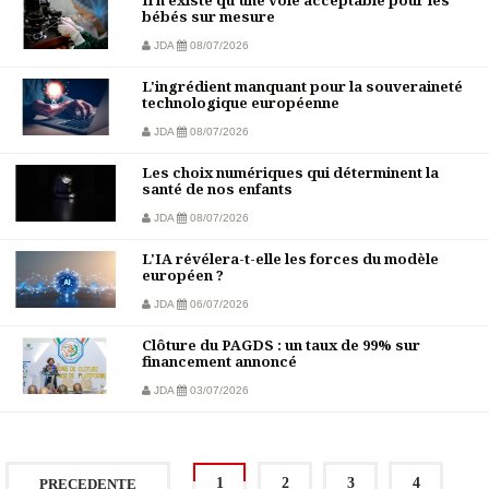
Il n'existe qu'une voie acceptable pour les
bébés sur mesure
JDA
08/07/2026
L'ingrédient manquant pour la souveraineté
technologique européenne
JDA
08/07/2026
Les choix numériques qui déterminent la
santé de nos enfants
JDA
08/07/2026
L'IA révélera-t-elle les forces du modèle
européen ?
JDA
06/07/2026
Clôture du PAGDS : un taux de 99% sur
financement annoncé
JDA
03/07/2026
1
2
3
4
PRECEDENTE