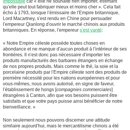
impossible
car « elle ne souhaite rien importer, estimant
qu'elle peut tout fabriquer mieux et moins cher ». Cela fait
écho à 1793, lorsque l'émissaire de l'Empire britannique,
Lord Macartney, s'est rendu en Chine pour persuader
l'empereur Qianlong d'ouvrir le marché chinois aux produits
britanniques. En réponse, l'empereur
s'est vanté
:
« Notre Empire céleste possède toutes choses en
abondance et ne manque d'aucun produit à l'intérieur de ses
frontières. Il n'est donc pas nécessaire d'importer les
produits manufacturés des barbares étrangers en échange
de nos propres produits. Mais comme le thé, la soie et la
porcelaine produits par l'Empire céleste sont des produits de
première nécessité pour les nations européennes et pour
vous-mêmes, nous avons autorisé, en signe de faveur,
l'établissement de hongs [
compagnies commerciales
]
étrangères à Canton, afin que vos besoins puissent être
satisfaits et que votre pays puisse ainsi bénéficier de notre
bienveillance. »
Non seulement nous pouvons discerner une attitude
similaire aujourd'hui, mais le mercantilisme chinois a été