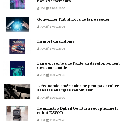
bouleversements
JDA
18/07/2026
Gouverner l’IA plutôt que la posséder
JDA
17/07/2026
La mort du diplôme
JDA
17/07/2026
Faire en sorte que l’aide au développement
devienne inutile
JDA
15/07/2026
L'économie américaine ne peut pas croître
sans les énergies renouvelab...
JDA
15/07/2026
Le ministre Djibril Ouattara réceptionne le
robot KAYOD
JDA
15/07/2026