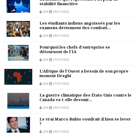
stabilité financière
JDA
29/07/2026
Les étudiants indiens angoissés par les
examens deviennent des combatt...
JDA
28/07/2026
Pourquoi les chefs d'entreprise se
détournent de l'IA
JDA
27/07/2026
L’Afrique de l’Ouest a besoin de son propre
moment Draghi
JDA
27/07/2026
La guerre climatique des États-Unis contre le
Canada va-t-elle devenir...
JDA
24/07/2026
Le vrai Marco Rubio voudrait-il bien se lever
?
JDA
24/07/2026