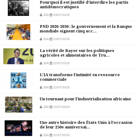
Pourquoi il est justifié d’interdire les partis
antidémocratiques
JDA
23/07/2026
PND 2026-2030 : le gouvernement et la Banque
mondiale signent cinq acc...
JDA
23/07/2026
La vérité de Bayer sur les politiques
agricoles et alimentaires de Tru...
JDA
22/07/2026
L’IA transforme l’intimité en ressource
commerciale
JDA
22/07/2026
Un tournant pour l’industrialisation africaine
JDA
22/07/2026
Une autre histoire des États-Unis à l’occasion
de leur 250e anniversai...
JDA
21/07/2026