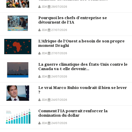
JDA
28/07/2026
Pourquoi les chefs d'entreprise se
détournent de l'IA
JDA
27/07/2026
L’Afrique de l’Ouest a besoin de son propre
moment Draghi
JDA
27/07/2026
La guerre climatique des États-Unis contre le
Canada va-t-elle devenir...
JDA
24/07/2026
Le vrai Marco Rubio voudrait-il bien se lever
?
JDA
24/07/2026
Comment l'IA pourrait renforcer la
domination du dollar
JDA
24/07/2026