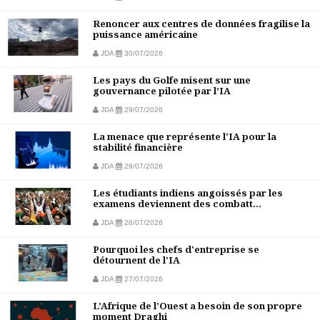
Renoncer aux centres de données fragilise la
puissance américaine
JDA
30/07/2026
Les pays du Golfe misent sur une
gouvernance pilotée par l’IA
JDA
29/07/2026
La menace que représente l'IA pour la
stabilité financière
JDA
29/07/2026
Les étudiants indiens angoissés par les
examens deviennent des combatt...
JDA
28/07/2026
Pourquoi les chefs d'entreprise se
détournent de l'IA
JDA
27/07/2026
L’Afrique de l’Ouest a besoin de son propre
moment Draghi