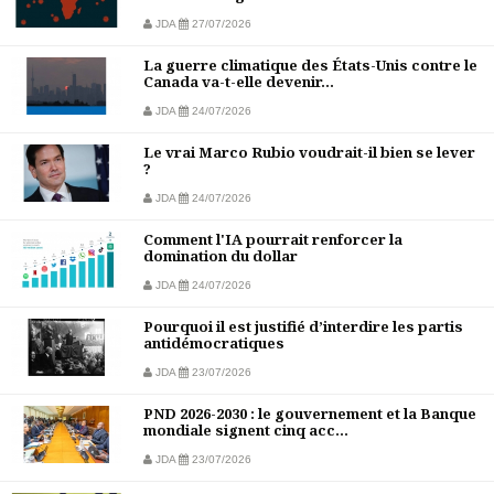
JDA
27/07/2026
La guerre climatique des États-Unis contre le
Canada va-t-elle devenir...
JDA
24/07/2026
Le vrai Marco Rubio voudrait-il bien se lever
?
JDA
24/07/2026
Comment l'IA pourrait renforcer la
domination du dollar
JDA
24/07/2026
Pourquoi il est justifié d’interdire les partis
antidémocratiques
JDA
23/07/2026
PND 2026-2030 : le gouvernement et la Banque
mondiale signent cinq acc...
JDA
23/07/2026