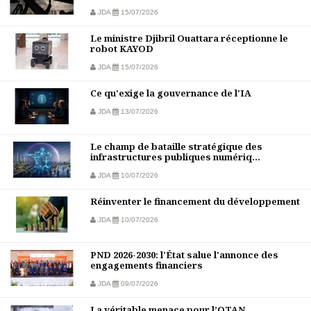
JDA
15/07/2026
Le ministre Djibril Ouattara réceptionne le
robot KAYOD
JDA
15/07/2026
Ce qu'exige la gouvernance de l'IA
JDA
13/07/2026
Le champ de bataille stratégique des
infrastructures publiques numériq...
JDA
10/07/2026
Réinventer le financement du développement
JDA
10/07/2026
PND 2026-2030: l'État salue l'annonce des
engagements financiers
JDA
09/07/2026
La véritable menace pour l’OTAN