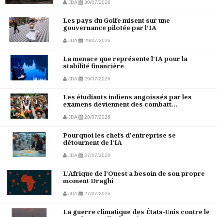
JDA
30/07/2026
Les pays du Golfe misent sur une
gouvernance pilotée par l’IA
JDA
29/07/2026
La menace que représente l'IA pour la
stabilité financière
JDA
29/07/2026
Les étudiants indiens angoissés par les
examens deviennent des combatt...
JDA
28/07/2026
Pourquoi les chefs d'entreprise se
détournent de l'IA
JDA
27/07/2026
L’Afrique de l’Ouest a besoin de son propre
moment Draghi
JDA
27/07/2026
La guerre climatique des États-Unis contre le