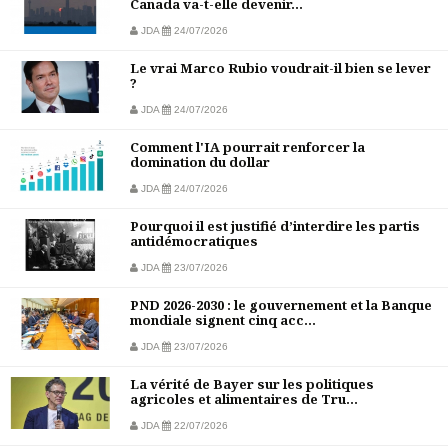
Canada va-t-elle devenir...
JDA
24/07/2026
Le vrai Marco Rubio voudrait-il bien se lever
?
JDA
24/07/2026
Comment l'IA pourrait renforcer la
domination du dollar
JDA
24/07/2026
Pourquoi il est justifié d’interdire les partis
antidémocratiques
JDA
23/07/2026
PND 2026-2030 : le gouvernement et la Banque
mondiale signent cinq acc...
JDA
23/07/2026
La vérité de Bayer sur les politiques
agricoles et alimentaires de Tru...
JDA
22/07/2026