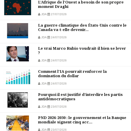
L’Afrique de l’Ouest a besoin de son propre
moment Draghi
JDA
27/07/2026
La guerre climatique des États-Unis contre le
Canada va-t-elle devenir...
JDA
24/07/2026
Le vrai Marco Rubio voudrait-il bien se lever
?
JDA
24/07/2026
Comment l'IA pourrait renforcer la
domination du dollar
JDA
24/07/2026
Pourquoi il est justifié d’interdire les partis
antidémocratiques
JDA
23/07/2026
PND 2026-2030 : le gouvernement et la Banque
mondiale signent cinq acc...
JDA
23/07/2026