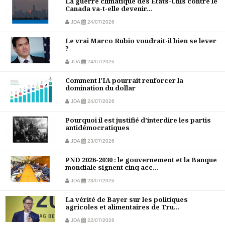
La guerre climatique des États-Unis contre le
Canada va-t-elle devenir...
JDA
24/07/2026
Le vrai Marco Rubio voudrait-il bien se lever
?
JDA
24/07/2026
Comment l'IA pourrait renforcer la
domination du dollar
JDA
24/07/2026
Pourquoi il est justifié d’interdire les partis
antidémocratiques
JDA
23/07/2026
PND 2026-2030 : le gouvernement et la Banque
mondiale signent cinq acc...
JDA
23/07/2026
La vérité de Bayer sur les politiques
agricoles et alimentaires de Tru...
JDA
22/07/2026