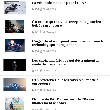
La véritable menace pour l’OTAN
JDA
08/07/2026
Il n'existe qu'une voie acceptable pour les
bébés sur mesure
JDA
08/07/2026
L'ingrédient manquant pour la souveraineté
technologique européenne
JDA
08/07/2026
Les choix numériques qui déterminent la
santé de nos enfants
JDA
08/07/2026
L'IA révélera-t-elle les forces du modèle
européen ?
JDA
06/07/2026
Clôture du PAGDS : un taux de 99% sur
financement annoncé
JDA
03/07/2026