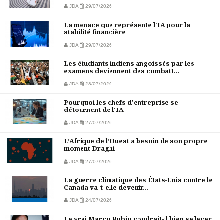
JDA
29/07/2026
La menace que représente l'IA pour la
stabilité financière
JDA
29/07/2026
Les étudiants indiens angoissés par les
examens deviennent des combatt...
JDA
28/07/2026
Pourquoi les chefs d'entreprise se
détournent de l'IA
JDA
27/07/2026
L’Afrique de l’Ouest a besoin de son propre
moment Draghi
JDA
27/07/2026
La guerre climatique des États-Unis contre le
Canada va-t-elle devenir...
JDA
24/07/2026
Le vrai Marco Rubio voudrait-il bien se lever