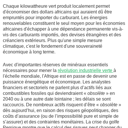
Chaque kilowattheure vert produit localement permet
d'économiser des dollars africains qui auraient dû être
empruntés pour importer du carburant. Les énergies
renouvelables constituent le seul moyen pour les économies
africaines d'échapper à une dépendance permanente vis-à-
vis des carburants importés, des devises étrangères et des
créanciers extérieurs. Plus qu'une simple mesure
climatique, c'est le fondement d'une souveraineté
économique à long terme.
Avec d'importantes réserves de minéraux essentiels
nécessaires pour mener la
révolution industrielle verte
à
l'échelle mondiale, l'Afrique est en passe de devenir une
puissance énergétique et économique. Les analystes
financiers et sectoriels ne parlent plus d’actifs liés aux
combustibles fossiles qui deviendraient «
obsolète
» en
2040 ou à une autre date lointaine ; les délais se sont
raccourcis. De nombreux actifs risquent d’être «
obsolète
»
dès aujourd’hui, en raison des risques géopolitiques, des
coûts d’assurance (ou de l’impossibilité pure et simple de
s’assurer) et des contraintes monétaires. La crise du golfe
Persique montre que le calcul des risques peut changer du