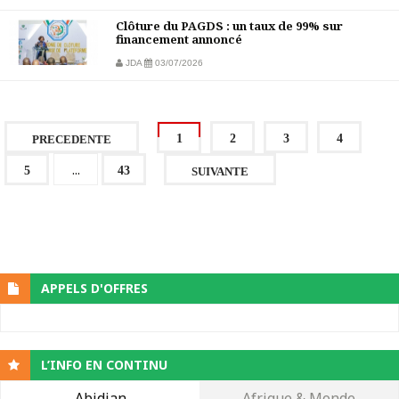
Clôture du PAGDS : un taux de 99% sur
financement annoncé
JDA
03/07/2026
1
2
3
4
PRECEDENTE
...
5
43
SUIVANTE
APPELS D'OFFRES
L’INFO EN CONTINU
Abidjan
Afrique & Monde