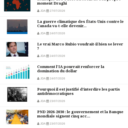
moment Draghi
JDA
27/07/2026
La guerre climatique des États-Unis contre le
Canada va-t-elle devenir...
JDA
24/07/2026
Le vrai Marco Rubio voudrait-il bien se lever
?
JDA
24/07/2026
Comment l'IA pourrait renforcer la
domination du dollar
JDA
24/07/2026
Pourquoi il est justifié d’interdire les partis
antidémocratiques
JDA
23/07/2026
PND 2026-2030 : le gouvernement et la Banque
mondiale signent cinq acc...
JDA
23/07/2026