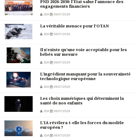
PND 2026-2030: l'État salue l'annonce des
engagements financiers
JDA
09/07/2026
La véritable menace pour l’OTAN
JDA
08/07/2026
Il n'existe qu'une voie acceptable pour les
bébés sur mesure
JDA
08/07/2026
L'ingrédient manquant pour la souveraineté
technologique européenne
JDA
08/07/2026
Les choix numériques qui déterminent la
santé de nos enfants
JDA
08/07/2026
L'IA révélera-t-elle les forces du modèle
européen ?
JDA
06/07/2026