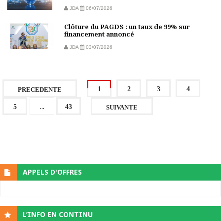
JDA
06/07/2026
Clôture du PAGDS : un taux de 99% sur
financement annoncé
JDA
03/07/2026
1
2
3
4
PRECEDENTE
...
5
43
SUIVANTE
APPELS D'OFFRES
L’INFO EN CONTINU