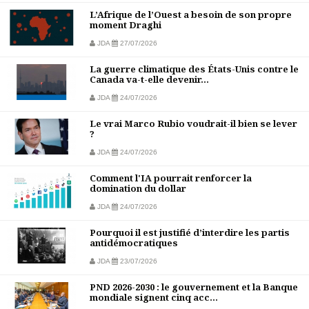
L’Afrique de l’Ouest a besoin de son propre
moment Draghi
JDA
27/07/2026
La guerre climatique des États-Unis contre le
Canada va-t-elle devenir...
JDA
24/07/2026
Le vrai Marco Rubio voudrait-il bien se lever
?
JDA
24/07/2026
Comment l'IA pourrait renforcer la
domination du dollar
JDA
24/07/2026
Pourquoi il est justifié d’interdire les partis
antidémocratiques
JDA
23/07/2026
PND 2026-2030 : le gouvernement et la Banque
mondiale signent cinq acc...