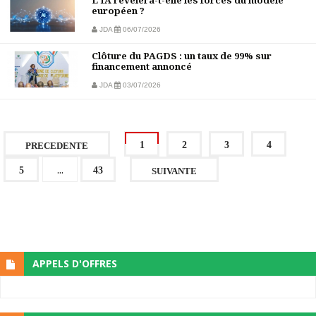
L'IA révélera-t-elle les forces du modèle
européen ?
JDA
06/07/2026
Clôture du PAGDS : un taux de 99% sur
financement annoncé
JDA
03/07/2026
1
2
3
4
PRECEDENTE
...
5
43
SUIVANTE
APPELS D'OFFRES