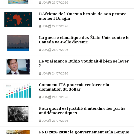
JDA
27/07/2026
L’Afrique de l’Ouest a besoin de son propre
moment Draghi
JDA
27/07/2026
La guerre climatique des États-Unis contre le
Canada va-t-elle devenir...
JDA
24/07/2026
Le vrai Marco Rubio voudrait-il bien se lever
?
JDA
24/07/2026
Comment l'IA pourrait renforcer la
domination du dollar
JDA
24/07/2026
Pourquoi il est justifié d’interdire les partis
antidémocratiques
JDA
23/07/2026
PND 2026-2030 : le gouvernement et la Banque