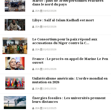
Maroc : plus de 50 000 personnes évacuées
dans le nord du pays
JDA
04/02/2026
Libye : Saïf al-Islam Kadhafi est mort
JDA
04/02/2026
Le Consortium pour la paix répond aux
accusations du Niger contre la C...
JDA
01/02/2026
France : Le procès en appel de Marine Le Pen
ouvert
JDA
13/01/2026
Unilatéralisme américain : L’ordre mondial en
mutation en 2026
JDA
13/01/2026
Énergies fossiles : Les universités prennent
leurs distances
JDA
24/12/2025