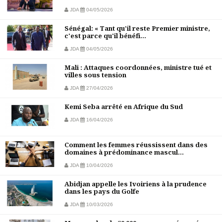
JDA
04/05/2026
Sénégal: « Tant qu'il reste Premier ministre,
c'est parce qu'il bénéfi...
JDA
04/05/2026
Mali : Attaques coordonnées, ministre tué et
villes sous tension
JDA
27/04/2026
Kemi Seba arrêté en Afrique du Sud
JDA
16/04/2026
Comment les femmes réussissent dans des
domaines à prédominance mascul...
JDA
10/04/2026
Abidjan appelle les Ivoiriens à la prudence
dans les pays du Golfe
JDA
10/03/2026