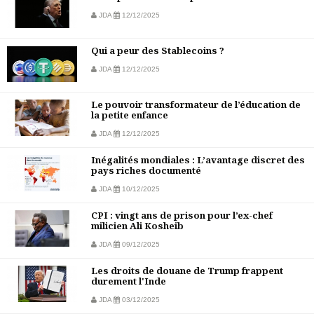
JDA
12/12/2025
Qui a peur des Stablecoins ?
JDA
12/12/2025
Le pouvoir transformateur de l’éducation de
la petite enfance
JDA
12/12/2025
Inégalités mondiales : L’avantage discret des
pays riches documenté
JDA
10/12/2025
CPI : vingt ans de prison pour l’ex-chef
milicien Ali Kosheib
JDA
09/12/2025
Les droits de douane de Trump frappent
durement l'Inde
JDA
03/12/2025