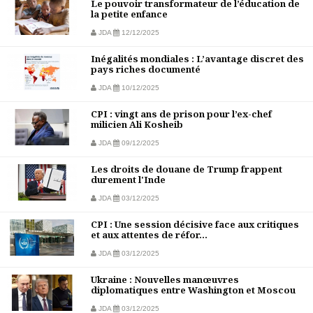
Le pouvoir transformateur de l’éducation de
la petite enfance
JDA
12/12/2025
Inégalités mondiales : L’avantage discret des
pays riches documenté
JDA
10/12/2025
CPI : vingt ans de prison pour l’ex-chef
milicien Ali Kosheib
JDA
09/12/2025
Les droits de douane de Trump frappent
durement l'Inde
JDA
03/12/2025
CPI : Une session décisive face aux critiques
et aux attentes de réfor...
JDA
03/12/2025
Ukraine : Nouvelles manœuvres
diplomatiques entre Washington et Moscou
JDA
03/12/2025