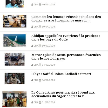
JDA
16/04/2026
Comment les femmes réussissent dans des
domaines à prédominance mascul...
JDA
10/04/2026
Abidjan appelle les Ivoiriens à la prudence
dans les pays du Golfe
JDA
10/03/2026
Maroc : plus de 50 000 personnes évacuées
dans le nord du pays
JDA
04/02/2026
Libye : Saïf al-Islam Kadhafi est mort
JDA
04/02/2026
Le Consortium pour la paix répond aux
accusations du Niger contre la C...
JDA
01/02/2026