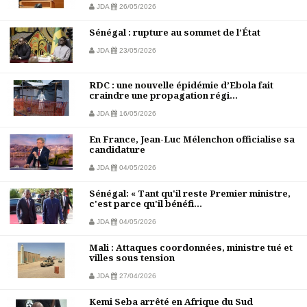
JDA
26/05/2026
Sénégal : rupture au sommet de l’État
JDA
23/05/2026
RDC : une nouvelle épidémie d’Ebola fait
craindre une propagation régi...
JDA
16/05/2026
En France, Jean-Luc Mélenchon officialise sa
candidature
JDA
04/05/2026
Sénégal: « Tant qu'il reste Premier ministre,
c'est parce qu'il bénéfi...
JDA
04/05/2026
Mali : Attaques coordonnées, ministre tué et
villes sous tension
JDA
27/04/2026
Kemi Seba arrêté en Afrique du Sud