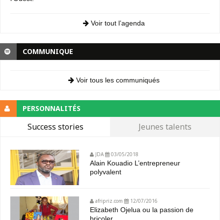
Voir tout l’agenda
COMMUNIQUE
Voir tous les communiqués
PERSONNALITÉS
Success stories
Jeunes talents
JDA
03/05/2018
Alain Kouadio L’entrepreneur
polyvalent
afripriz.com
12/07/2016
Elizabeth Ojelua ou la passion de
bricoler