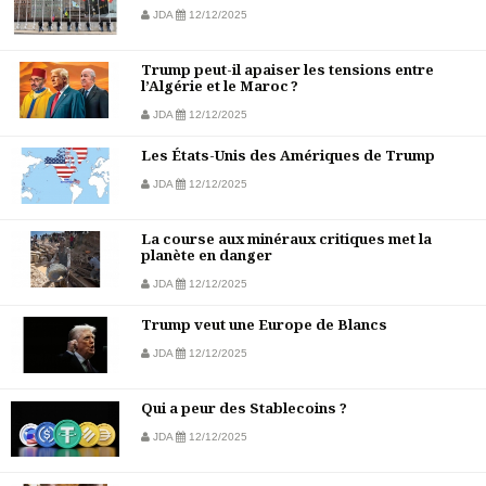
JDA
12/12/2025
Trump peut-il apaiser les tensions entre
l’Algérie et le Maroc ?
JDA
12/12/2025
Les États-Unis des Amériques de Trump
JDA
12/12/2025
La course aux minéraux critiques met la
planète en danger
JDA
12/12/2025
Trump veut une Europe de Blancs
JDA
12/12/2025
Qui a peur des Stablecoins ?
JDA
12/12/2025