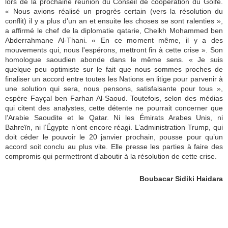
lors de la prochaine réunion du Conseil de coopération du Golfe.
« Nous avions réalisé un progrès certain (vers la résolution du
conflit) il y a plus d'un an et ensuite les choses se sont ralenties »,
a affirmé le chef de la diplomatie qatarie, Cheikh Mohammed ben
Abderrahmane Al-Thani. « En ce moment même, il y a des
mouvements qui, nous l'espérons, mettront fin à cette crise ». Son
homologue saoudien abonde dans le même sens. « Je suis
quelque peu optimiste sur le fait que nous sommes proches de
finaliser un accord entre toutes les Nations en litige pour parvenir à
une solution qui sera, nous pensons, satisfaisante pour tous »,
espère Fayçal ben Farhan Al-Saoud. Toutefois, selon des médias
qui citent des analystes, cette détente ne pourrait concerner que
l’Arabie Saoudite et le Qatar. Ni les Émirats Arabes Unis, ni
Bahreïn, ni l’Égypte n’ont encore réagi. L’administration Trump, qui
doit céder le pouvoir le 20 janvier prochain, pousse pour qu’un
accord soit conclu au plus vite. Elle presse les parties à faire des
compromis qui permettront d’aboutir à la résolution de cette crise.
Boubacar Sidiki Haidara