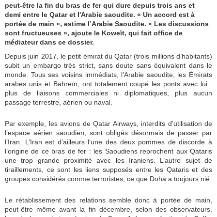
peut-être la fin du bras de fer qui dure depuis trois ans et
demi entre le Qatar et l'Arabie saoudite. « Un accord est à
portée de main », estime l’Arabie Saoudite. « Les discussions
sont fructueuses », ajoute le Koweït, qui fait office de
médiateur dans ce dossier.
Depuis juin 2017, le petit émirat du Qatar (trois millions d’habitants)
subit un embargo très strict, sans doute sans équivalent dans le
monde. Tous ses voisins immédiats, l’Arabie saoudite, les Émirats
arabes unis et Bahreïn, ont totalement coupé les ponts avec lui :
plus de liaisons commerciales ni diplomatiques, plus aucun
passage terrestre, aérien ou naval.
Par exemple, les avions de Qatar Airways, interdits d’utilisation de
l’espace aérien saoudien, sont obligés désormais de passer par
l’Iran. L’Iran est d’ailleurs l’une des deux pommes de discorde à
l’origine de ce bras de fer : les Saoudiens reprochent aux Qataris
une trop grande proximité avec les Iraniens. L’autre sujet de
tiraillements, ce sont les liens supposés entre les Qataris et des
groupes considérés comme terroristes, ce que Doha a toujours nié.
Le rétablissement des relations semble donc à portée de main,
peut-être même avant la fin décembre, selon des observateurs,