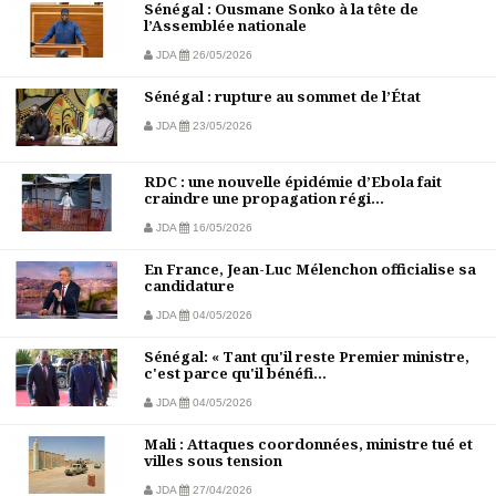
Sénégal : Ousmane Sonko à la tête de
l’Assemblée nationale
JDA
26/05/2026
Sénégal : rupture au sommet de l’État
JDA
23/05/2026
RDC : une nouvelle épidémie d’Ebola fait
craindre une propagation régi...
JDA
16/05/2026
En France, Jean-Luc Mélenchon officialise sa
candidature
JDA
04/05/2026
Sénégal: « Tant qu'il reste Premier ministre,
c'est parce qu'il bénéfi...
JDA
04/05/2026
Mali : Attaques coordonnées, ministre tué et
villes sous tension
JDA
27/04/2026