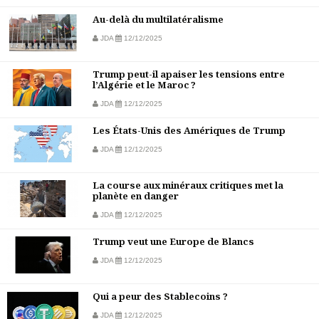
Au-delà du multilatéralisme
JDA
12/12/2025
Trump peut-il apaiser les tensions entre
l’Algérie et le Maroc ?
JDA
12/12/2025
Les États-Unis des Amériques de Trump
JDA
12/12/2025
La course aux minéraux critiques met la
planète en danger
JDA
12/12/2025
Trump veut une Europe de Blancs
JDA
12/12/2025
Qui a peur des Stablecoins ?
JDA
12/12/2025