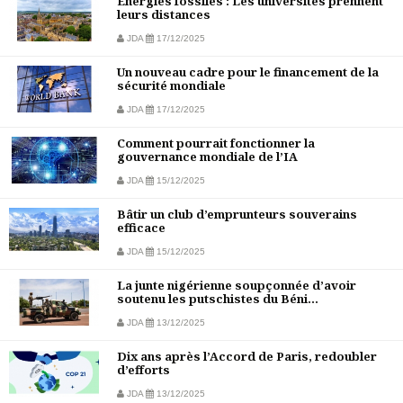
Énergies fossiles : Les universités prennent
leurs distances
JDA
17/12/2025
Un nouveau cadre pour le financement de la
sécurité mondiale
JDA
17/12/2025
Comment pourrait fonctionner la
gouvernance mondiale de l’IA
JDA
15/12/2025
Bâtir un club d’emprunteurs souverains
efficace
JDA
15/12/2025
La junte nigérienne soupçonnée d’avoir
soutenu les putschistes du Béni...
JDA
13/12/2025
Dix ans après l’Accord de Paris, redoubler
d’efforts
JDA
13/12/2025