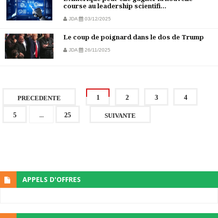
course au leadership scientifi...
JDA
03/12/2025
Le coup de poignard dans le dos de Trump
JDA
26/11/2025
1
2
3
4
PRECEDENTE
...
5
25
SUIVANTE
APPELS D'OFFRES