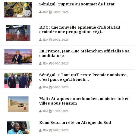
Sénégal : rupture au sommet de l’État
JDA
23/05/2026
RDC : une nouvelle épidémie d’Ebola fait
craindre une propagation régi...
JDA
16/05/2026
En France, Jean-Luc Mélenchon officialise sa
candidature
JDA
04/05/2026
Sénégal: « Tant qu'il reste Premier ministre,
c'est parce qu'il bénéfi...
JDA
04/05/2026
Mali : Attaques coordonnées, ministre tué et
villes sous tension
JDA
27/04/2026
Kemi Seba arrêté en Afrique du Sud
JDA
16/04/2026