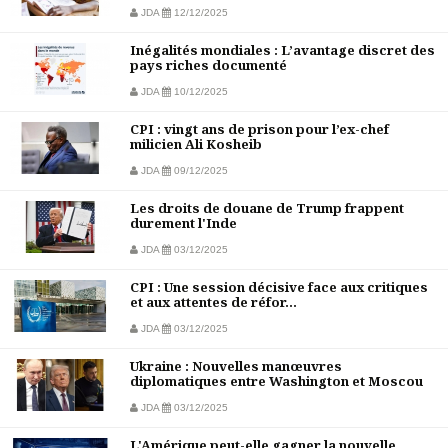
JDA
12/12/2025
Inégalités mondiales : L’avantage discret des
pays riches documenté
JDA
10/12/2025
CPI : vingt ans de prison pour l’ex-chef
milicien Ali Kosheib
JDA
09/12/2025
Les droits de douane de Trump frappent
durement l'Inde
JDA
03/12/2025
CPI : Une session décisive face aux critiques
et aux attentes de réfor...
JDA
03/12/2025
Ukraine : Nouvelles manœuvres
diplomatiques entre Washington et Moscou
JDA
03/12/2025
L'Amérique peut-elle gagner la nouvelle