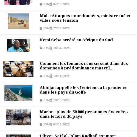
JDA
04/05/2026
Mali : Attaques coordonnées, ministre tué et
villes sous tension
JDA
27/04/2026
Kemi Seba arrêté en Afrique du Sud
JDA
16/04/2026
Comment les femmes réussissent dans des
domaines à prédominance mascul...
JDA
10/04/2026
Abidjan appelle les Ivoiriens à la prudence
dans les pays du Golfe
JDA
10/03/2026
Maroc : plus de 50 000 personnes évacuées
dans le nord du pays
JDA
04/02/2026
Libye : Saïf al-Islam Kadhafi est mort