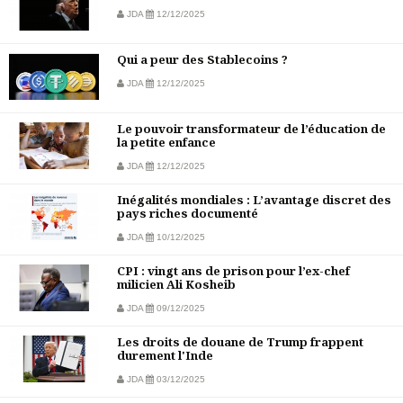
JDA
12/12/2025
Qui a peur des Stablecoins ?
JDA
12/12/2025
Le pouvoir transformateur de l’éducation de
la petite enfance
JDA
12/12/2025
Inégalités mondiales : L’avantage discret des
pays riches documenté
JDA
10/12/2025
CPI : vingt ans de prison pour l’ex-chef
milicien Ali Kosheib
JDA
09/12/2025
Les droits de douane de Trump frappent
durement l'Inde
JDA
03/12/2025