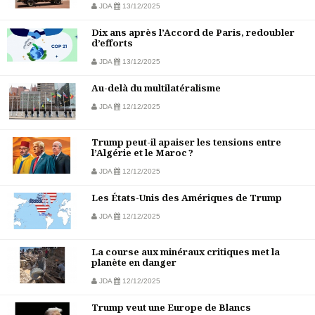
JDA
13/12/2025
Dix ans après l’Accord de Paris, redoubler
d’efforts
JDA
13/12/2025
Au-delà du multilatéralisme
JDA
12/12/2025
Trump peut-il apaiser les tensions entre
l’Algérie et le Maroc ?
JDA
12/12/2025
Les États-Unis des Amériques de Trump
JDA
12/12/2025
La course aux minéraux critiques met la
planète en danger
JDA
12/12/2025
Trump veut une Europe de Blancs