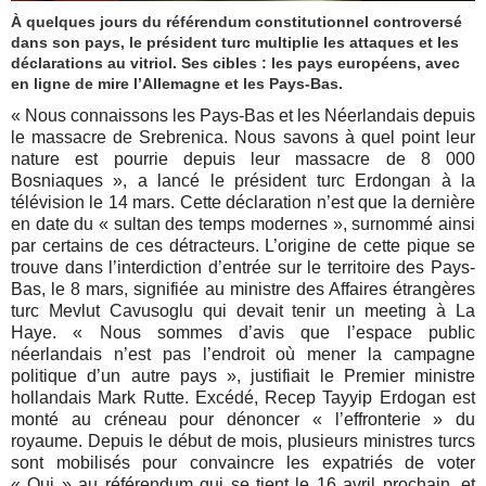
À quelques jours du référendum constitutionnel controversé
dans son pays, le président turc multiplie les attaques et les
déclarations au vitriol. Ses cibles : les pays européens, avec
en ligne de mire l’Allemagne et les Pays-Bas.
« Nous connaissons les Pays-Bas et les Néerlandais depuis
le massacre de Srebrenica. Nous savons à quel point leur
nature est pourrie depuis leur massacre de 8 000
Bosniaques », a lancé le président turc Erdongan à la
télévision le 14 mars. Cette déclaration n’est que la dernière
en date du « sultan des temps modernes », surnommé ainsi
par certains de ces détracteurs. L’origine de cette pique se
trouve dans l’interdiction d’entrée sur le territoire des Pays-
Bas, le 8 mars, signifiée au ministre des Affaires étrangères
turc Mevlut Cavusoglu qui devait tenir un meeting à La
Haye. « Nous sommes d’avis que l’espace public
néerlandais n’est pas l’endroit où mener la campagne
politique d’un autre pays », justifiait le Premier ministre
hollandais Mark Rutte. Excédé, Recep Tayyip Erdogan est
monté au créneau pour dénoncer « l’effronterie » du
royaume. Depuis le début de mois, plusieurs ministres turcs
sont mobilisés pour convaincre les expatriés de voter
« Oui » au référendum qui se tient le 16 avril prochain, et