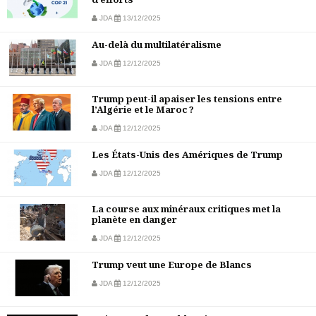
JDA
13/12/2025
Au-delà du multilatéralisme
JDA
12/12/2025
Trump peut-il apaiser les tensions entre
l’Algérie et le Maroc ?
JDA
12/12/2025
Les États-Unis des Amériques de Trump
JDA
12/12/2025
La course aux minéraux critiques met la
planète en danger
JDA
12/12/2025
Trump veut une Europe de Blancs
JDA
12/12/2025