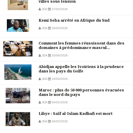
villes sous tension
JDA
27/04/2026
Kemi Seba arrêté en Afrique du Sud
JDA
16/04/2026
Comment les femmes réussissent dans des
domaines à prédominance mascul...
JDA
10/04/2026
Abidjan appelle les Ivoiriens à la prudence
dans les pays du Golfe
JDA
10/03/2026
Maroc : plus de 50 000 personnes évacuées
dans le nord du pays
JDA
04/02/2026
Libye : Saïf al-Islam Kadhafi est mort
JDA
04/02/2026