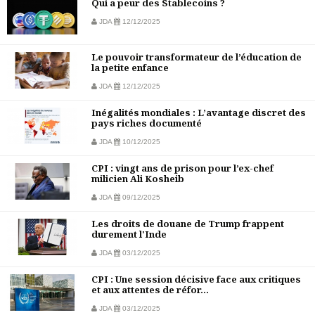
Qui a peur des Stablecoins ?
JDA
12/12/2025
Le pouvoir transformateur de l’éducation de
la petite enfance
JDA
12/12/2025
Inégalités mondiales : L’avantage discret des
pays riches documenté
JDA
10/12/2025
CPI : vingt ans de prison pour l’ex-chef
milicien Ali Kosheib
JDA
09/12/2025
Les droits de douane de Trump frappent
durement l'Inde
JDA
03/12/2025
CPI : Une session décisive face aux critiques
et aux attentes de réfor...
JDA
03/12/2025