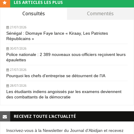
LES ARTICLES LES PLUS
Consultés
Commentés
27/07/2026
Sénégal : Diomaye Faye lance « Kiraay, Les Patriotes
Républicains »
30/07/2026
Police nationale : 2 389 nouveaux sous-officiers reçoivent leurs
épaulettes
27/07/2026
Pourquoi les chefs d'entreprise se détournent de l'IA
28/07/2026
Les étudiants indiens angoissés par les examens deviennent
des combattants de la démocratie
RECEVEZ TOUTE L’ACTUALITÉ
Inscrivez-vous à la Newsletter du Journal d'Abidjan et recevez