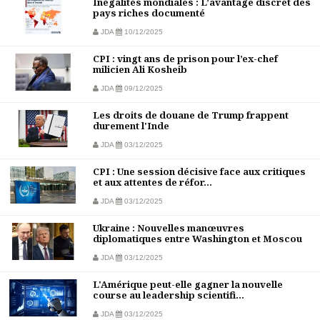
Inégalités mondiales : L’avantage discret des
pays riches documenté
JDA
10/12/2025
CPI : vingt ans de prison pour l’ex-chef
milicien Ali Kosheib
JDA
09/12/2025
Les droits de douane de Trump frappent
durement l'Inde
JDA
03/12/2025
CPI : Une session décisive face aux critiques
et aux attentes de réfor...
JDA
03/12/2025
Ukraine : Nouvelles manœuvres
diplomatiques entre Washington et Moscou
JDA
03/12/2025
L'Amérique peut-elle gagner la nouvelle
course au leadership scientifi...
JDA
03/12/2025