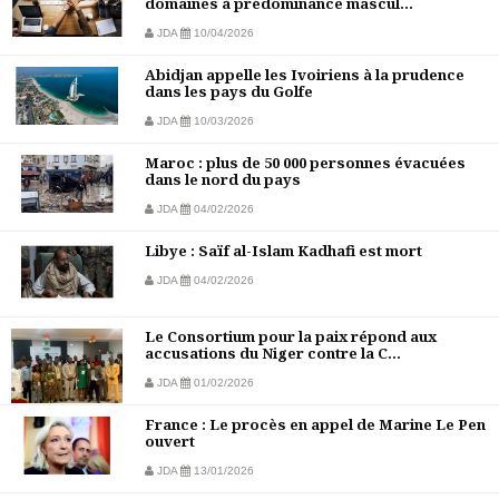
domaines à prédominance mascul...
JDA
10/04/2026
Abidjan appelle les Ivoiriens à la prudence
dans les pays du Golfe
JDA
10/03/2026
Maroc : plus de 50 000 personnes évacuées
dans le nord du pays
JDA
04/02/2026
Libye : Saïf al-Islam Kadhafi est mort
JDA
04/02/2026
Le Consortium pour la paix répond aux
accusations du Niger contre la C...
JDA
01/02/2026
France : Le procès en appel de Marine Le Pen
ouvert
JDA
13/01/2026