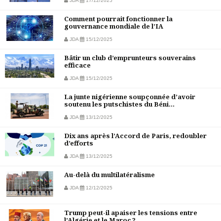
JDA
17/12/2025
Comment pourrait fonctionner la
gouvernance mondiale de l’IA
JDA
15/12/2025
Bâtir un club d’emprunteurs souverains
efficace
JDA
15/12/2025
La junte nigérienne soupçonnée d’avoir
soutenu les putschistes du Béni...
JDA
13/12/2025
Dix ans après l’Accord de Paris, redoubler
d’efforts
JDA
13/12/2025
Au-delà du multilatéralisme
JDA
12/12/2025
Trump peut-il apaiser les tensions entre
l’Algérie et le Maroc ?