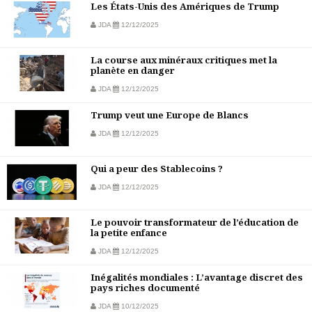
Les États-Unis des Amériques de Trump
JDA
12/12/2025
La course aux minéraux critiques met la
planète en danger
JDA
12/12/2025
Trump veut une Europe de Blancs
JDA
12/12/2025
Qui a peur des Stablecoins ?
JDA
12/12/2025
Le pouvoir transformateur de l’éducation de
la petite enfance
JDA
12/12/2025
Inégalités mondiales : L’avantage discret des
pays riches documenté
JDA
10/12/2025