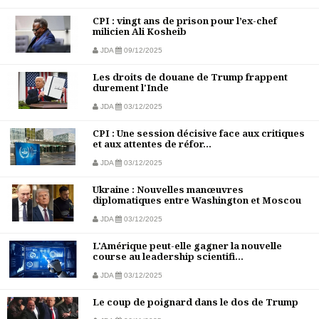
CPI : vingt ans de prison pour l’ex-chef
milicien Ali Kosheib
JDA
09/12/2025
Les droits de douane de Trump frappent
durement l'Inde
JDA
03/12/2025
CPI : Une session décisive face aux critiques
et aux attentes de réfor...
JDA
03/12/2025
Ukraine : Nouvelles manœuvres
diplomatiques entre Washington et Moscou
JDA
03/12/2025
L'Amérique peut-elle gagner la nouvelle
course au leadership scientifi...
JDA
03/12/2025
Le coup de poignard dans le dos de Trump