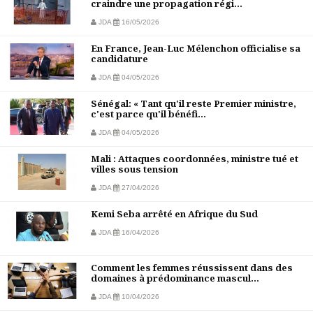
craindre une propagation régi...
JDA
16/05/2026
En France, Jean-Luc Mélenchon officialise sa
candidature
JDA
04/05/2026
Sénégal: « Tant qu'il reste Premier ministre,
c'est parce qu'il bénéfi...
JDA
04/05/2026
Mali : Attaques coordonnées, ministre tué et
villes sous tension
JDA
27/04/2026
Kemi Seba arrêté en Afrique du Sud
JDA
16/04/2026
Comment les femmes réussissent dans des
domaines à prédominance mascul...
JDA
10/04/2026