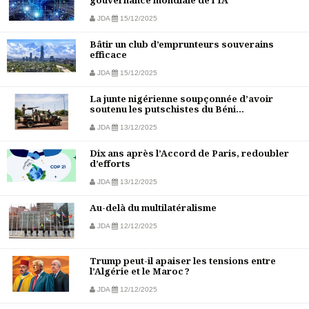
gouvernance mondiale de l’IA
JDA
15/12/2025
Bâtir un club d’emprunteurs souverains
efficace
JDA
15/12/2025
La junte nigérienne soupçonnée d’avoir
soutenu les putschistes du Béni...
JDA
13/12/2025
Dix ans après l’Accord de Paris, redoubler
d’efforts
JDA
13/12/2025
Au-delà du multilatéralisme
JDA
12/12/2025
Trump peut-il apaiser les tensions entre
l’Algérie et le Maroc ?
JDA
12/12/2025