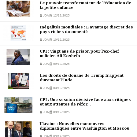
Le pouvoir transformateur de l’éducation de
la petite enfance
JDA
12/12/2025
Inégalités mondiales : L’avantage discret des
pays riches documenté
JDA
10/12/2025
CPI : vingt ans de prison pour l’ex-chef
milicien Ali Kosheib
JDA
09/12/2025
Les droits de douane de Trump frappent
durement l'Inde
JDA
03/12/2025
CPI : Une session décisive face aux critiques
et aux attentes de réfor...
JDA
03/12/2025
Ukraine : Nouvelles manœuvres
diplomatiques entre Washington et Moscou
JDA
03/12/2025