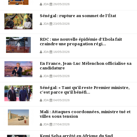
JDA
26/05/2026
Sénégal : rupture au sommet de l’État
JDA
23/05/2026
RDC : une nouvelle épidémie d’Ebola fait
craindre une propagation régi...
JDA
16/05/2026
En France, Jean-Luc Mélenchon officialise sa
candidature
JDA
04/05/2026
Sénégal: « Tant qu'il reste Premier ministre,
c'est parce qu'il bénéfi...
JDA
04/05/2026
Mali : Attaques coordonnées, ministre tué et
villes sous tension
JDA
27/04/2026
Kemi Seba arrêté en Afrique du Sud