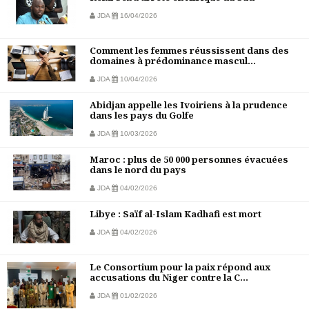
JDA
16/04/2026
Comment les femmes réussissent dans des
domaines à prédominance mascul...
JDA
10/04/2026
Abidjan appelle les Ivoiriens à la prudence
dans les pays du Golfe
JDA
10/03/2026
Maroc : plus de 50 000 personnes évacuées
dans le nord du pays
JDA
04/02/2026
Libye : Saïf al-Islam Kadhafi est mort
JDA
04/02/2026
Le Consortium pour la paix répond aux
accusations du Niger contre la C...
JDA
01/02/2026