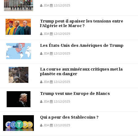
JDA
12/12/2025
Trump peut-il apaiser les tensions entre
l’Algérie et le Maroc ?
JDA
12/12/2025
Les États-Unis des Amériques de Trump
JDA
12/12/2025
La course aux minéraux critiques met la
planète en danger
JDA
12/12/2025
Trump veut une Europe de Blancs
JDA
12/12/2025
Qui a peur des Stablecoins ?
JDA
12/12/2025