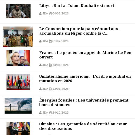
Libye : Saïf al-Islam Kadhafi est mort
JDA
04/02/2026
Le Consortium pour la paix répond aux
accusations du Niger contre la C...
JDA
01/02/2026
France : Le procès en appel de Marine Le Pen
ouvert
JDA
13/01/2026
Unilatéralisme américain : L’ordre mondial en
mutation en 2026
JDA
13/01/2026
Énergies fossiles : Les universités prennent
leurs distances
JDA
24/12/2025
Ukraine : Les garanties de sécurité au cœur
des discussions