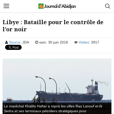
Libye : Bataille pour le contrôle de
l’or noir
Source:
JDA
sam. 30 juin 2018
Visites:
3917
Le maréchal Khalifa Haftar a repris les villes Ras Lanouf et Al
Sedra et ses terminaux pétroliers stratégiques pour