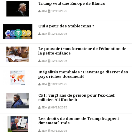
Trump veut une Europe de Blancs
JDA
12/12/2025
Qui a peur des Stablecoins ?
JDA
12/12/2025
Le pouvoir transformateur de l’éducation de
la petite enfance
JDA
12/12/2025
Inégalités mondiales : L’avantage discret des
pays riches documenté
JDA
10/12/2025
CPI : vingt ans de prison pour l’ex-chef
milicien Ali Kosheib
JDA
09/12/2025
Les droits de douane de Trump frappent
durement l'Inde
JDA
03/12/2025