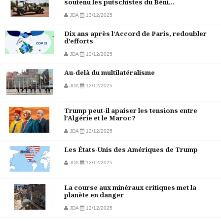
soutenu les putschistes du Béni...
JDA
13/12/2025
Dix ans après l’Accord de Paris, redoubler
d’efforts
JDA
13/12/2025
Au-delà du multilatéralisme
JDA
12/12/2025
Trump peut-il apaiser les tensions entre
l’Algérie et le Maroc ?
JDA
12/12/2025
Les États-Unis des Amériques de Trump
JDA
12/12/2025
La course aux minéraux critiques met la
planète en danger
JDA
12/12/2025