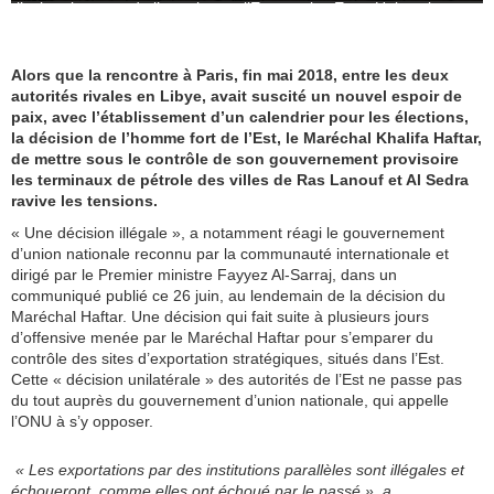
l’acheminement de l’or noir vers l’Europe, les Etats-Unis et la
Chine.
Alors que la rencontre à Paris, fin mai 2018, entre les deux
autorités rivales en Libye, avait suscité un nouvel espoir de
paix, avec l’établissement d’un calendrier pour les élections,
la décision de l’homme fort de l’Est, le Maréchal Khalifa Haftar,
de mettre sous le contrôle de son gouvernement provisoire
les terminaux de pétrole des villes de Ras Lanouf et Al Sedra
ravive les tensions.
« Une décision illégale », a notamment réagi le gouvernement
d’union nationale reconnu par la communauté internationale et
dirigé par le Premier ministre Fayyez Al-Sarraj, dans un
communiqué publié ce 26 juin, au lendemain de la décision du
Maréchal Haftar. Une décision qui fait suite à plusieurs jours
d’offensive menée par le Maréchal Haftar pour s’emparer du
contrôle des sites d’exportation stratégiques, situés dans l’Est.
Cette « décision unilatérale » des autorités de l’Est ne passe pas
du tout auprès du gouvernement d’union nationale, qui appelle
l’ONU à s’y opposer.
« Les exportations par des institutions parallèles sont illégales et
échoueront, comme elles ont échoué par le passé », a