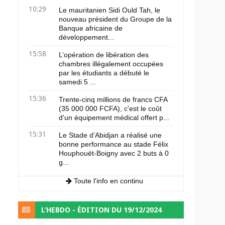
10:29
Le mauritanien Sidi Ould Tah, le
nouveau président du Groupe de la
Banque africaine de
développement...
15:58
L’opération de libération des
chambres illégalement occupées
par les étudiants a débuté le
samedi 5 ...
15:36
Trente-cinq millions de francs CFA
(35 000 000 FCFA), c'est le coût
d'un équipement médical offert p...
15:31
Le Stade d’Abidjan a réalisé une
bonne performance au stade Félix
Houphouët-Boigny avec 2 buts à 0
g...
Toute l'info en continu
L’HEBDO - ÉDITION DU 19/12/2024