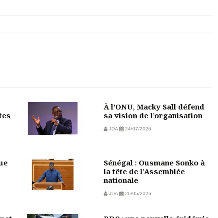
À l’ONU, Macky Sall défend
tes
sa vision de l’organisation
JDA
24/07/2026
vue
Sénégal : Ousmane Sonko à
la tête de l’Assemblée
nationale
JDA
26/05/2026