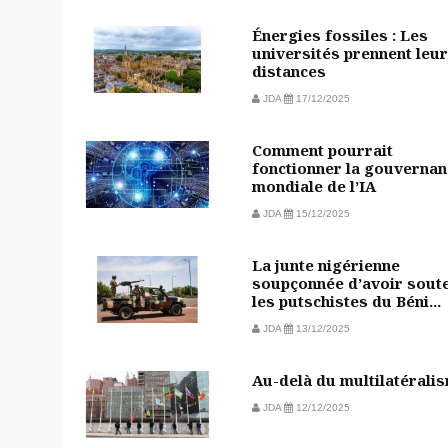
Énergies fossiles : Les
universités prennent leu
distances
JDA
17/12/2025
Comment pourrait
fonctionner la gouvernan
mondiale de l’IA
JDA
15/12/2025
La junte nigérienne
soupçonnée d’avoir sout
les putschistes du Béni...
JDA
13/12/2025
Au-delà du multilatérali
JDA
12/12/2025