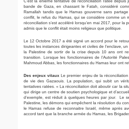
C’est la énième tentative de réconciliation ratée depuis 
bande de Gaza, en chassant le Fatah, considéré comme 
Ramallah tandis que le Hamas gouverne sans partage l
conflit, le refus du Hamas, qui se considère comme un 
réconciliation s’est accéléré lorsqu’en mai 2017, pour la
admis que le conflit était moins religieux que politique.
Le 12 Octobre 2017 a été signé un accord pour le retour 
toutes les instances dirigeantes et civiles de l’enclave, 
la Palestine de sortir de la crise depuis 10 ans ont r
transition. Lorsque les fonctionnaires de l’Autorité Pal
Mahmoud Abbas, les fonctionnaires du Hamas leur ont refus
Des enjeux vitaux
Le premier enjeu de la réconciliation
de vie des Gazaouis. La population, qui subit un vérit
tentatives ratées. « La réconciliation doit aboutir car la si
qui dirige un centre de soutien psychologique et d’accueil.
d’exemple, est réduit à quelques heures par jour. Le 
Palestine, les démons qui empêchent la résolution du confli
le Hamas refuse de reconnaitre Israël, même après avoi
accord tant que la branche armée du Hamas, les Brigad