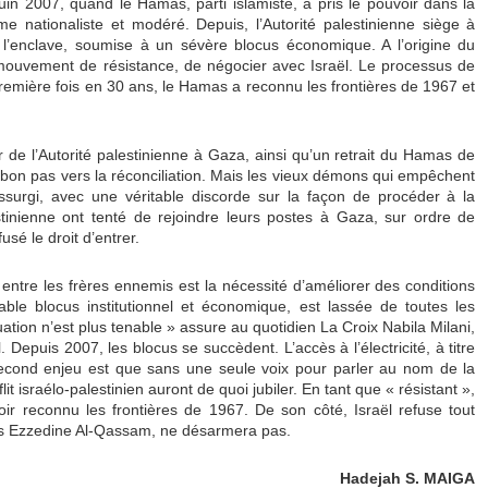
juin 2007, quand le Hamas, parti islamiste, a pris le pouvoir dans la
nationaliste et modéré. Depuis, l’Autorité palestinienne siège à
’enclave, soumise à un sévère blocus économique. A l’origine du
mouvement de résistance, de négocier avec Israël. Le processus de
 première fois en 30 ans, le Hamas a reconnu les frontières de 1967 et
de l’Autorité palestinienne à Gaza, ainsi qu’un retrait du Hamas de
un bon pas vers la réconciliation. Mais les vieux démons qui empêchent
essurgi, avec une véritable discorde sur la façon de procéder à la
estinienne ont tenté de rejoindre leurs postes à Gaza, sur ordre de
é le droit d’entrer.
 entre les frères ennemis est la nécessité d’améliorer des conditions
able blocus institutionnel et économique, est lassée de toutes les
tuation n’est plus tenable »
assure au quotidien La Croix Nabila Milani,
 Depuis 2007, les blocus se succèdent. L’accès à l’électricité, à titre
second enjeu est que sans une seule voix pour parler au nom de la
t israélo-palestinien auront de quoi jubiler. En tant que « résistant »,
r reconnu les frontières de 1967. De son côté, Israël refuse tout
es Ezzedine Al-Qassam, ne désarmera pas.
Hadejah S. MAIGA