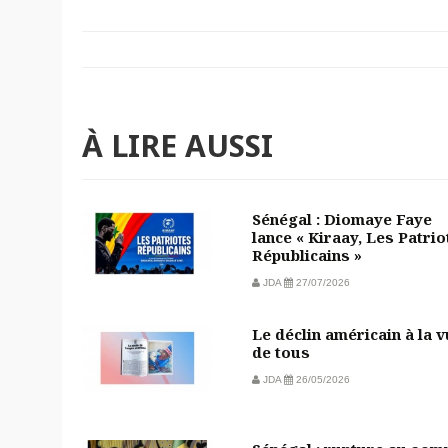
À LIRE AUSSI
Sénégal : Diomaye Faye
lance « Kiraay, Les Patrio
Républicains »
JDA
27/07/2026
Le déclin américain à la 
de tous
JDA
26/05/2026