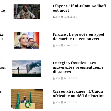
Libye : Saïf al-Islam Kadhafi
 le
est mort
JDA
04/02/2026
ix
France : Le procès en appel
du
de Marine Le Pen ouvert
JDA
13/01/2026
:
Énergies fossiles : Les
ion
universités prennent leurs
distances
JDA
24/12/2025
e
Crises africaines : L’Union
africaine au défi de l’action
JDA
24/12/2025