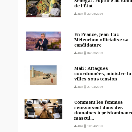
Sénégal : rupture au so
de l’État
JDA
23/05/2026
En France, Jean-Luc
Mélenchon officialise sa
candidature
JDA
04/05/2026
Mali : Attaques
coordonnées, ministre tu
villes sous tension
JDA
27/04/2026
Comment les femmes
réussissent dans des
domaines à prédominanc
mascul...
JDA
10/04/2026