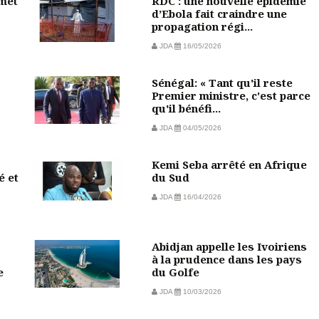
mmet
RDC : une nouvelle épidémie
d’Ebola fait craindre une
propagation régi...
JDA
16/05/2026
Sénégal: « Tant qu'il reste
Premier ministre, c'est parce
qu'il bénéfi...
JDA
04/05/2026
Kemi Seba arrêté en Afrique
é et
du Sud
JDA
16/04/2026
Abidjan appelle les Ivoiriens
à la prudence dans les pays
e
du Golfe
JDA
10/03/2026