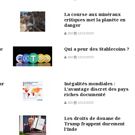
La course aux minéraux
critiques met la planète en
danger
JDA
12/12/2025
de
Qui a peur des Stablecoins ?
JDA
12/12/2025
ur
Inégalités mondiales :
L’avantage discret des pays
riches documenté
JDA
10/12/2025
Les droits de douane de
Trump frappent durement
l'Inde