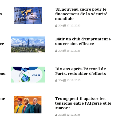
Un nouveau cadre pour le
rs
financement de la sécurité
mondiale
JDA
17/12/2025
Bâtir un club d’emprunteurs
ce
souverains efficace
JDA
15/12/2025
Dix ans après l’Accord de
enu
Paris, redoubler d’efforts
JDA
13/12/2025
sme
Trump peut-il apaiser les
tensions entre l’Algérie et le
Maroc ?
JDA
12/12/2025