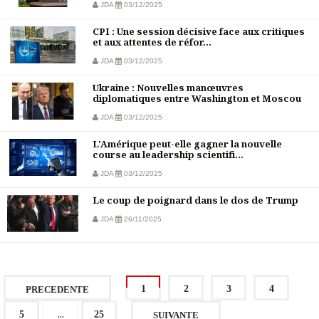
JDA
03/12/2025
CPI : Une session décisive face aux critiques
et aux attentes de réfor...
JDA
03/12/2025
Ukraine : Nouvelles manœuvres
diplomatiques entre Washington et Moscou
JDA
03/12/2025
L'Amérique peut-elle gagner la nouvelle
course au leadership scientifi...
JDA
03/12/2025
Le coup de poignard dans le dos de Trump
JDA
26/11/2025
1
2
3
4
PRECEDENTE
...
5
25
SUIVANTE