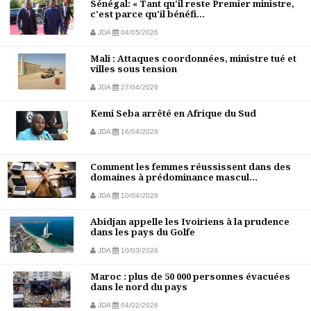
Sénégal: « Tant qu'il reste Premier ministre,
c'est parce qu'il bénéfi...
JDA
04/05/2026
Mali : Attaques coordonnées, ministre tué et
villes sous tension
JDA
27/04/2026
Kemi Seba arrêté en Afrique du Sud
JDA
16/04/2026
Comment les femmes réussissent dans des
domaines à prédominance mascul...
JDA
10/04/2026
Abidjan appelle les Ivoiriens à la prudence
dans les pays du Golfe
JDA
10/03/2026
Maroc : plus de 50 000 personnes évacuées
dans le nord du pays
JDA
04/02/2026