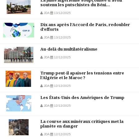
La junte nigérienne soupçonnée d’avoir
soutenu les putschistes du Béni...
JDA
13/12/2025
Dix ans après l’Accord de Paris, redoubler
d’efforts
JDA
13/12/2025
Au-delà du multilatéralisme
JDA
12/12/2025
Trump peut-il apaiser les tensions entre
l’Algérie et le Maroc ?
JDA
12/12/2025
Les États-Unis des Amériques de Trump
JDA
12/12/2025
La course aux minéraux critiques met la
planète en danger
JDA
12/12/2025