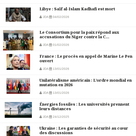
Libye : Saïf al-Islam Kadhafi est mort
JDA
04/02/2026
Le Consortium pour la paix répond aux
accusations du Niger contre la C...
JDA
01/02/2026
France : Le procès en appel de Marine Le Pen
ouvert
JDA
13/01/2026
Unilatéralisme américain : L’ordre mondial en
mutation en 2026
JDA
13/01/2026
Énergies fossiles : Les universités prennent
leurs distances
JDA
24/12/2025
Ukraine : Les garanties de sécurité au cœur
des discussions