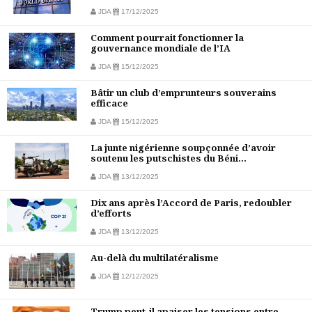
JDA
17/12/2025
Comment pourrait fonctionner la
gouvernance mondiale de l’IA
JDA
15/12/2025
Bâtir un club d’emprunteurs souverains
efficace
JDA
15/12/2025
La junte nigérienne soupçonnée d’avoir
soutenu les putschistes du Béni...
JDA
13/12/2025
Dix ans après l’Accord de Paris, redoubler
d’efforts
JDA
13/12/2025
Au-delà du multilatéralisme
JDA
12/12/2025
Trump peut-il apaiser les tensions entre