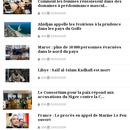
Comment les femmes réussissent dans des
domaines à prédominance mascul...
JDA
10/04/2026
Abidjan appelle les Ivoiriens à la prudence
dans les pays du Golfe
JDA
10/03/2026
Maroc : plus de 50 000 personnes évacuées
dans le nord du pays
JDA
04/02/2026
Libye : Saïf al-Islam Kadhafi est mort
JDA
04/02/2026
Le Consortium pour la paix répond aux
accusations du Niger contre la C...
JDA
01/02/2026
France : Le procès en appel de Marine Le Pen
ouvert
JDA
13/01/2026