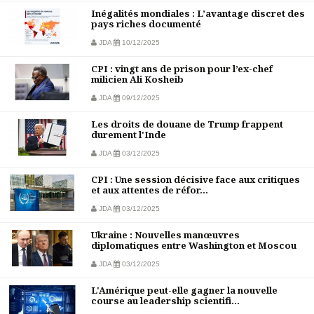
Inégalités mondiales : L’avantage discret des
pays riches documenté
JDA
10/12/2025
CPI : vingt ans de prison pour l’ex-chef
milicien Ali Kosheib
JDA
09/12/2025
Les droits de douane de Trump frappent
durement l'Inde
JDA
03/12/2025
CPI : Une session décisive face aux critiques
et aux attentes de réfor...
JDA
03/12/2025
Ukraine : Nouvelles manœuvres
diplomatiques entre Washington et Moscou
JDA
03/12/2025
L'Amérique peut-elle gagner la nouvelle
course au leadership scientifi...