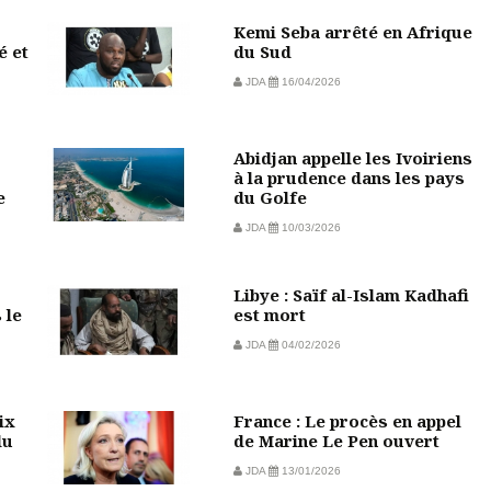
Kemi Seba arrêté en Afrique
é et
du Sud
JDA
16/04/2026
Abidjan appelle les Ivoiriens
à la prudence dans les pays
e
du Golfe
JDA
10/03/2026
Libye : Saïf al-Islam Kadhafi
 le
est mort
JDA
04/02/2026
ix
France : Le procès en appel
du
de Marine Le Pen ouvert
JDA
13/01/2026