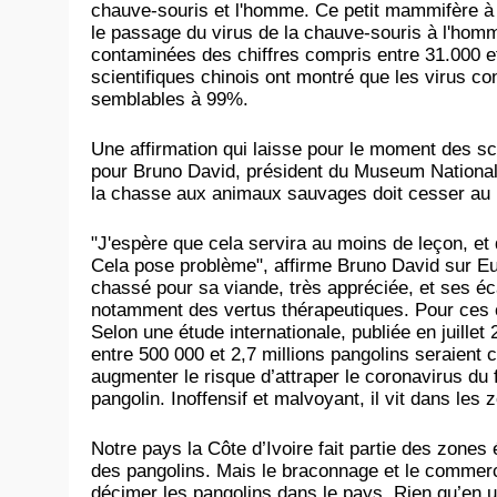
chauve-souris et l'homme.
Ce petit mammifère à é
le passage du virus de la chauve-souris à l'ho
contaminées des chiffres compris entre 31.000 e
scientifiques chinois ont montré que les virus co
semblables à 99%.
Une affirmation qui laisse pour le moment des s
pour Bruno David, président du Museum National d
la chasse aux animaux sauvages doit cesser au p
"J'espère que cela servira au moins de leçon, et
Cela pose problème", affirme Bruno David sur Euro
chassé pour sa viande, très appréciée, et ses éca
notamment des vertus thérapeutiques. Pour ces c
Selon une étude internationale, publiée en juille
entre 500 000 et 2,7 millions pangolins seraient ca
augmenter le risque d’attraper le coronavirus du 
pangolin. Inoffensif et malvoyant, il vit dans les
Notre pays la Côte d’Ivoire fait partie des zones
des pangolins. Mais le braconnage et le commerce 
décimer les pangolins dans le pays. Rien qu’en u