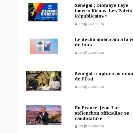
Sénégal : Diomaye Faye
lance « Kiraay, Les Patrio
Républicains »
JDA
27/07/2026
Le déclin américain à la 
de tous
JDA
26/05/2026
Sénégal : rupture au so
de l’État
JDA
23/05/2026
En France, Jean-Luc
Mélenchon officialise sa
candidature
JDA
04/05/2026