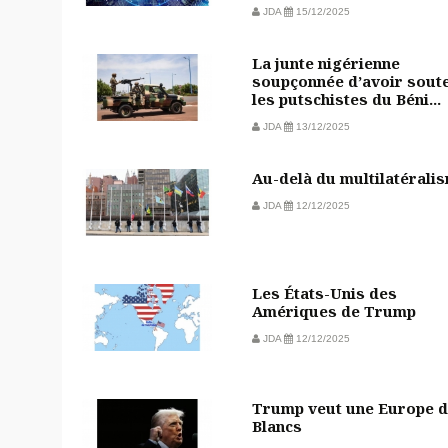
JDA
15/12/2025
La junte nigérienne
soupçonnée d’avoir sout
les putschistes du Béni...
JDA
13/12/2025
Au-delà du multilatérali
JDA
12/12/2025
Les États-Unis des
Amériques de Trump
JDA
12/12/2025
Trump veut une Europe 
Blancs