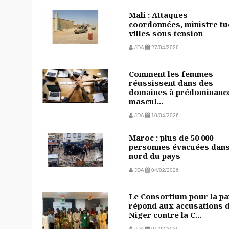
Mali : Attaques
coordonnées, ministre tu
villes sous tension
JDA
27/04/2026
Comment les femmes
réussissent dans des
domaines à prédominanc
mascul...
JDA
10/04/2026
Maroc : plus de 50 000
personnes évacuées dans
nord du pays
JDA
04/02/2026
Le Consortium pour la pa
répond aux accusations 
Niger contre la C...
JDA
01/02/2026