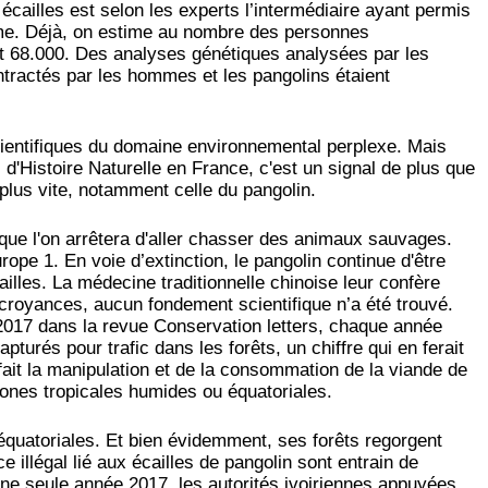
cailles est selon les experts l’intermédiaire ayant permis
mme. Déjà, on estime au nombre des personnes
t 68.000. Des analyses génétiques analysées par les
ntractés par les hommes et les pangolins étaient
cientifiques du domaine environnemental perplexe. Mais
'Histoire Naturelle en France, c'est un signal de plus que
lus vite, notamment celle du pangolin.
 que l'on arrêtera d'aller chasser des animaux sauvages.
pe 1. En voie d’extinction, le pangolin continue d'être
illes. La médecine traditionnelle chinoise leur confère
royances, aucun fondement scientifique n’a été trouvé.
t 2017 dans la revue Conservation letters, chaque année
pturés pour trafic dans les forêts, un chiffre qui en ferait
fait la manipulation et de la consommation de la viande de
 zones tropicales humides ou équatoriales.
 équatoriales. Et bien évidemment, ses forêts regorgent
illégal lié aux écailles de pangolin sont entrain de
ne seule année 2017, les autorités ivoiriennes appuyées