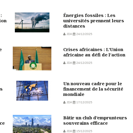
:
Énergies fossiles : Les
ion
universités prennent leurs
distances
JDA
24/12/2025
e
Crises africaines : L’Union
africaine au défi de l’action
JDA
24/12/2025
Un nouveau cadre pour le
rs
financement de la sécurité
mondiale
JDA
17/12/2025
Bâtir un club d’emprunteurs
ce
souverains efficace
JDA
15/12/2025