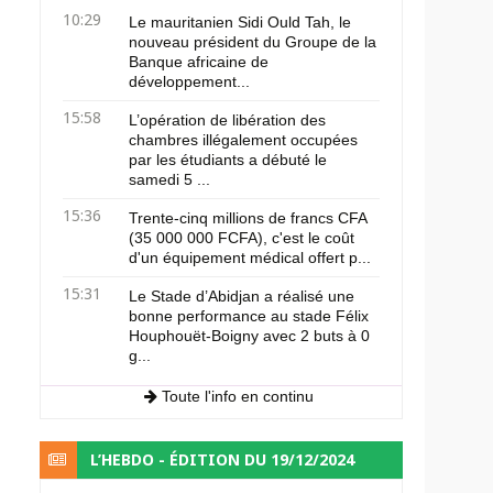
10:29
Le mauritanien Sidi Ould Tah, le
nouveau président du Groupe de la
Banque africaine de
développement...
15:58
L’opération de libération des
chambres illégalement occupées
par les étudiants a débuté le
samedi 5 ...
15:36
Trente-cinq millions de francs CFA
(35 000 000 FCFA), c'est le coût
d'un équipement médical offert p...
15:31
Le Stade d’Abidjan a réalisé une
bonne performance au stade Félix
Houphouët-Boigny avec 2 buts à 0
g...
Toute l'info en continu
L’HEBDO - ÉDITION DU 19/12/2024