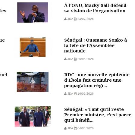
À l’ONU, Macky Sall défend
tes
sa vision de l’organisation
JDA
24/07/2026
vue
Sénégal : Ousmane Sonko à
la tête de l’Assemblée
nationale
JDA
26/05/2026
mmet
RDC : une nouvelle épidémie
d’Ebola fait craindre une
propagation régi...
JDA
16/05/2026
Sénégal: « Tant qu'il reste
Premier ministre, c'est parce
qu'il bénéfi...
JDA
04/05/2026