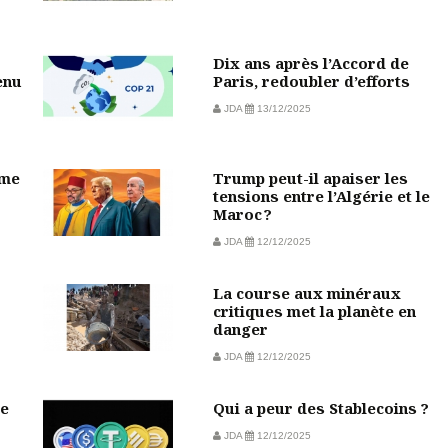
Dix ans après l’Accord de
enu
Paris, redoubler d’efforts
JDA
13/12/2025
sme
Trump peut-il apaiser les
tensions entre l’Algérie et le
Maroc ?
JDA
12/12/2025
La course aux minéraux
critiques met la planète en
danger
JDA
12/12/2025
de
Qui a peur des Stablecoins ?
JDA
12/12/2025