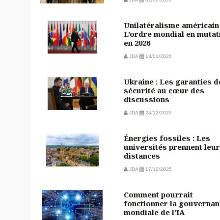
Unilatéralisme américain 
L’ordre mondial en mutat
en 2026
JDA
13/01/2026
Ukraine : Les garanties d
sécurité au cœur des
discussions
JDA
24/12/2025
Énergies fossiles : Les
universités prennent leu
distances
JDA
17/12/2025
Comment pourrait
fonctionner la gouvernan
mondiale de l’IA