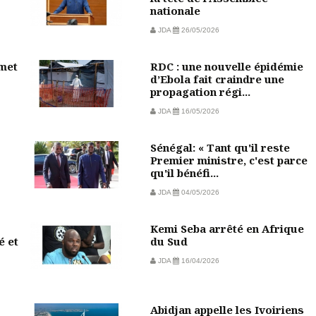
nationale
JDA
26/05/2026
mmet
RDC : une nouvelle épidémie
d’Ebola fait craindre une
propagation régi...
JDA
16/05/2026
Sénégal: « Tant qu'il reste
Premier ministre, c'est parce
qu'il bénéfi...
JDA
04/05/2026
Kemi Seba arrêté en Afrique
é et
du Sud
JDA
16/04/2026
Abidjan appelle les Ivoiriens