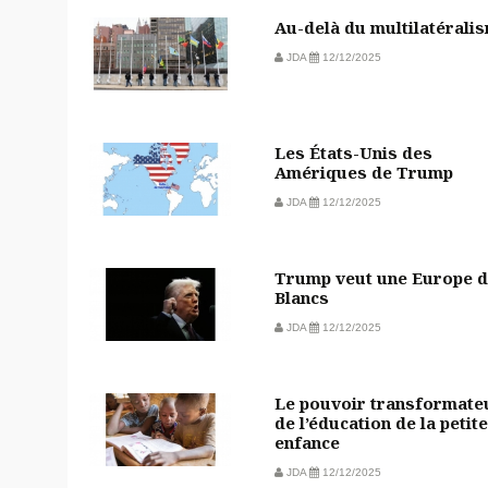
Au-delà du multilatérali
JDA
12/12/2025
Les États-Unis des
Amériques de Trump
JDA
12/12/2025
Trump veut une Europe 
Blancs
JDA
12/12/2025
Le pouvoir transformate
de l’éducation de la petite
enfance
JDA
12/12/2025