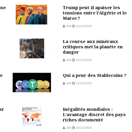
sme
Trump peut-il apaiser les
tensions entre l’Algérie et le
Maroc ?
JDA
12/12/2025
La course aux minéraux
critiques met la planète en
danger
JDA
12/12/2025
de
Qui a peur des Stablecoins ?
JDA
12/12/2025
ur
Inégalités mondiales :
L’avantage discret des pays
riches documenté
JDA
10/12/2025