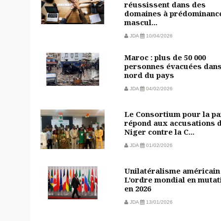
réussissent dans des
domaines à prédominanc
mascul...
JDA
10/04/2026
Maroc : plus de 50 000
personnes évacuées dans
nord du pays
JDA
04/02/2026
Le Consortium pour la pa
répond aux accusations 
Niger contre la C...
JDA
01/02/2026
Unilatéralisme américain 
L’ordre mondial en mutat
en 2026
JDA
13/01/2026