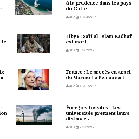
à la prudence dans les pays
e
du Golfe
JDA
10/03/2026
Libye : Saïf al-Islam Kadhafi
 le
est mort
JDA
04/02/2026
ix
France : Le procès en appel
du
de Marine Le Pen ouvert
JDA
13/01/2026
:
Énergies fossiles : Les
ion
universités prennent leurs
distances
JDA
24/12/2025