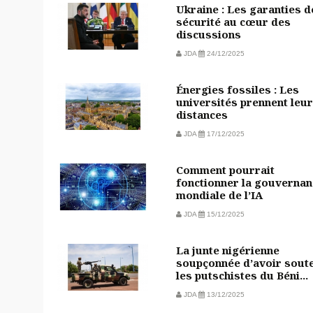
Ukraine : Les garanties d
sécurité au cœur des
discussions
JDA
24/12/2025
Énergies fossiles : Les
universités prennent leu
distances
JDA
17/12/2025
Comment pourrait
fonctionner la gouvernan
mondiale de l’IA
JDA
15/12/2025
La junte nigérienne
soupçonnée d’avoir sout
les putschistes du Béni...
JDA
13/12/2025