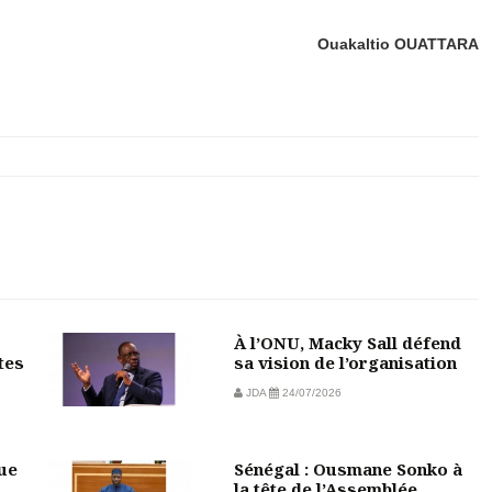
Ouakaltio OUATTARA
À l’ONU, Macky Sall défend
tes
sa vision de l’organisation
JDA
24/07/2026
vue
Sénégal : Ousmane Sonko à
la tête de l’Assemblée