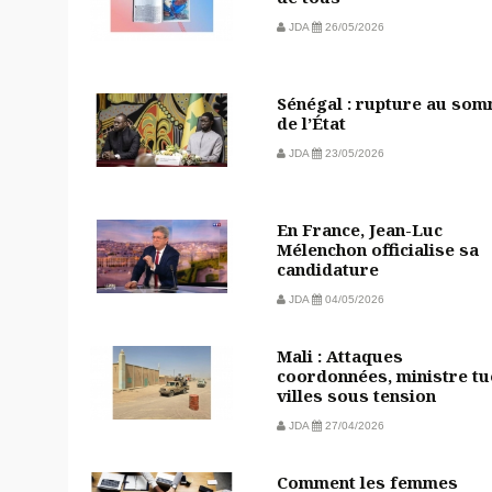
JDA
26/05/2026
Sénégal : rupture au so
de l’État
JDA
23/05/2026
En France, Jean-Luc
Mélenchon officialise sa
candidature
JDA
04/05/2026
Mali : Attaques
coordonnées, ministre tu
villes sous tension
JDA
27/04/2026
Comment les femmes