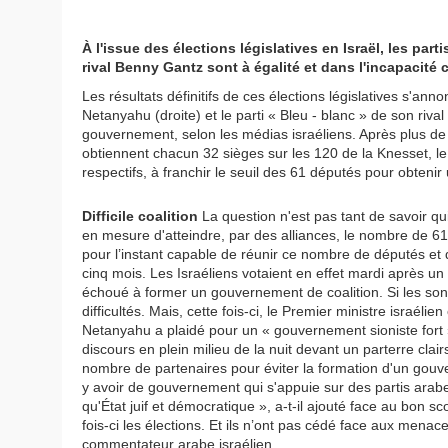
À l'issue des élections législatives en Israël, les pa
rival Benny Gantz sont à égalité et dans l'incapacit
Les résultats définitifs de ces élections législatives s'an
Netanyahu (droite) et le parti « Bleu - blanc » de son riv
gouvernement, selon les médias israéliens. Après plus de 
obtiennent chacun 32 sièges sur les 120 de la Knesset, le 
respectifs, à franchir le seuil des 61 députés pour obteni
Difficile coalition
La question n'est pas tant de savoir qu
en mesure d'atteindre, par des alliances, le nombre de 6
pour l’instant capable de réunir ce nombre de députés et
cinq mois. Les Israéliens votaient en effet mardi après un
échoué à former un gouvernement de coalition. Si les son
difficultés. Mais, cette fois-ci, le Premier ministre israél
Netanyahu a plaidé pour un « gouvernement sioniste fort »,
discours en plein milieu de la nuit devant un parterre cla
nombre de partenaires pour éviter la formation d'un gouver
y avoir de gouvernement qui s'appuie sur des partis arabes
qu'État juif et démocratique », a-t-il ajouté face au bon sc
fois-ci les élections. Et ils n’ont pas cédé face aux mena
commentateur arabe israélien.