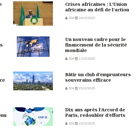
e
Crises africaines : L’Union
africaine au défi de l’action
JDA
24/12/2025
Un nouveau cadre pour le
rs
financement de la sécurité
mondiale
JDA
17/12/2025
Bâtir un club d’emprunteurs
ce
souverains efficace
JDA
15/12/2025
Dix ans après l’Accord de
enu
Paris, redoubler d’efforts
JDA
13/12/2025