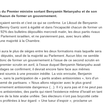
rtis du Premier ministre sortant Benyamin Netanyahu et de son
é chacun de former un gouvernement.
nonçaient serrés et c'est ce qui se confirme. Le Likoud de Benyamin
al Benny Gantz sont à égalité et dans l'incapacité chacun de former un
92% des bulletins dépouillés mercredi matin, les deux partis rivaux
Parlement israélien, et ne parviennent pas, avec leurs alliés
r une majorité à la Chambre.
i aura le plus de sièges entre les deux formations mais laquelle sera
1 députés, seuil de la majorité au Parlement. Aucun bloc ne semble
 donc de former un gouvernement à l'issue de ce second scrutin en
 premier scrutin en avril, à l'issue duquel Benyamin Netanyahu avait
dages se confirment, il devrait encore faire face aux mêmes
ien est soumis à une pression inédite. La voix enrouée, Benjamin
 sans la participation de « partis arabes antisionistes », lors d'un
irsemé de partisans. « Nous allons négocier avec le plus grand
nement antisioniste dangereux (...). Il n'y aura pas et il ne peut pas
 antisionistes, des partis qui nient l'existence même d'Israël en tant
ore de la liste arabe unifiée. Ses électeurs n’ont pas boycotté cette
ces proférées à leur égard. « Une lueur d’espoir », proclame un