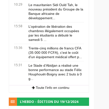
10:29
Le mauritanien Sidi Ould Tah, le
nouveau président du Groupe de la
Banque africaine de
développement...
15:58
L’opération de libération des
chambres illégalement occupées
par les étudiants a débuté le
samedi 5 ...
15:36
Trente-cinq millions de francs CFA
(35 000 000 FCFA), c'est le coût
d'un équipement médical offert p...
15:31
Le Stade d’Abidjan a réalisé une
bonne performance au stade Félix
Houphouët-Boigny avec 2 buts à 0
g...
Toute l'info en continu
L’HEBDO - ÉDITION DU 19/12/2024