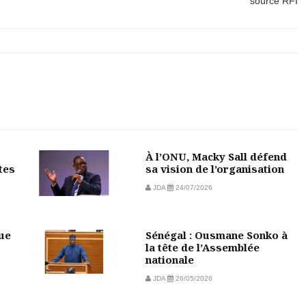
source RFI
À l’ONU, Macky Sall défend
tes
sa vision de l’organisation
JDA
24/07/2026
vue
Sénégal : Ousmane Sonko à
la tête de l’Assemblée
nationale
JDA
26/05/2026