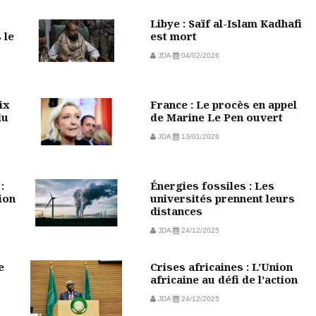
Libye : Saïf al-Islam Kadhafi
 le
est mort
JDA
04/02/2026
ix
France : Le procès en appel
du
de Marine Le Pen ouvert
JDA
13/01/2026
:
Énergies fossiles : Les
ion
universités prennent leurs
distances
JDA
24/12/2025
e
Crises africaines : L’Union
africaine au défi de l’action
JDA
24/12/2025