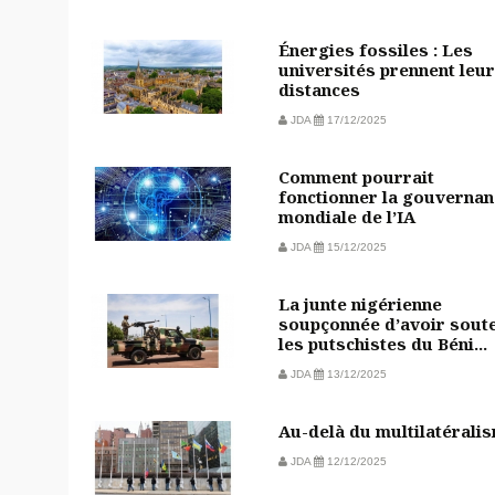
Énergies fossiles : Les
universités prennent leu
distances
JDA
17/12/2025
Comment pourrait
fonctionner la gouvernan
mondiale de l’IA
JDA
15/12/2025
La junte nigérienne
soupçonnée d’avoir sout
les putschistes du Béni...
JDA
13/12/2025
Au-delà du multilatérali
JDA
12/12/2025