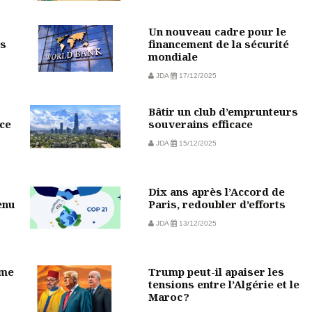
Un nouveau cadre pour le
rs
financement de la sécurité
mondiale
JDA
17/12/2025
Bâtir un club d’emprunteurs
ce
souverains efficace
JDA
15/12/2025
Dix ans après l’Accord de
enu
Paris, redoubler d’efforts
JDA
13/12/2025
sme
Trump peut-il apaiser les
tensions entre l’Algérie et le
Maroc ?