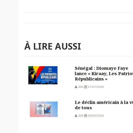
À LIRE AUSSI
Sénégal : Diomaye Faye
lance « Kiraay, Les Patrio
Républicains »
JDA
27/07/2026
Le déclin américain à la 
de tous
JDA
26/05/2026