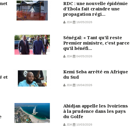
mmet
RDC : une nouvelle épidémie
d’Ebola fait craindre une
propagation régi...
JDA
16/05/2026
Sénégal: « Tant qu'il reste
Premier ministre, c'est parce
qu'il bénéfi...
JDA
04/05/2026
Kemi Seba arrêté en Afrique
é et
du Sud
JDA
16/04/2026
Abidjan appelle les Ivoiriens
à la prudence dans les pays
e
du Golfe
JDA
10/03/2026