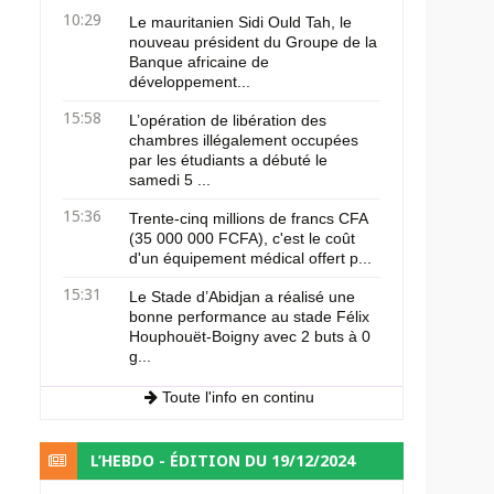
10:29
Le mauritanien Sidi Ould Tah, le
nouveau président du Groupe de la
Banque africaine de
développement...
15:58
L’opération de libération des
chambres illégalement occupées
par les étudiants a débuté le
samedi 5 ...
15:36
Trente-cinq millions de francs CFA
(35 000 000 FCFA), c'est le coût
d'un équipement médical offert p...
15:31
Le Stade d’Abidjan a réalisé une
bonne performance au stade Félix
Houphouët-Boigny avec 2 buts à 0
g...
Toute l'info en continu
L’HEBDO - ÉDITION DU 19/12/2024