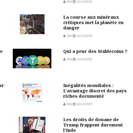
JDA
12/12/2025
La course aux minéraux
critiques met la planète en
danger
JDA
12/12/2025
de
Qui a peur des Stablecoins ?
JDA
12/12/2025
ur
Inégalités mondiales :
L’avantage discret des pays
riches documenté
JDA
10/12/2025
Les droits de douane de
Trump frappent durement
l'Inde