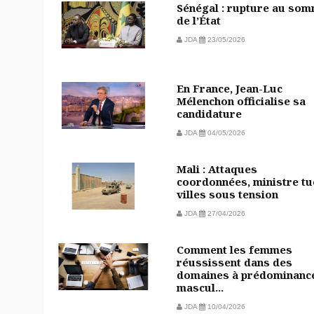
Sénégal : rupture au so
de l’État
JDA
23/05/2026
En France, Jean-Luc
Mélenchon officialise sa
candidature
JDA
04/05/2026
Mali : Attaques
coordonnées, ministre tu
villes sous tension
JDA
27/04/2026
Comment les femmes
réussissent dans des
domaines à prédominanc
mascul...
JDA
10/04/2026