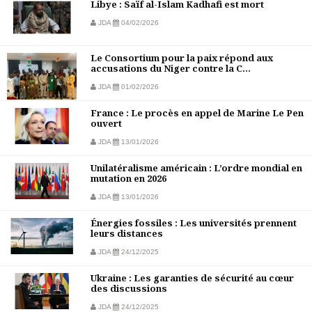
Libye : Saïf al-Islam Kadhafi est mort
JDA
04/02/2026
Le Consortium pour la paix répond aux
accusations du Niger contre la C...
JDA
01/02/2026
France : Le procès en appel de Marine Le Pen
ouvert
JDA
13/01/2026
Unilatéralisme américain : L’ordre mondial en
mutation en 2026
JDA
13/01/2026
Énergies fossiles : Les universités prennent
leurs distances
JDA
24/12/2025
Ukraine : Les garanties de sécurité au cœur
des discussions
JDA
24/12/2025