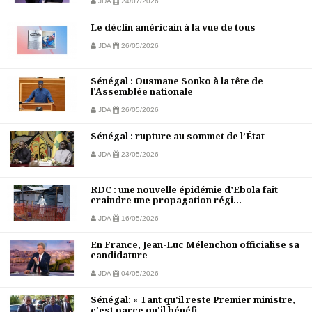
JDA
24/07/2026
Le déclin américain à la vue de tous
JDA
26/05/2026
Sénégal : Ousmane Sonko à la tête de
l’Assemblée nationale
JDA
26/05/2026
Sénégal : rupture au sommet de l’État
JDA
23/05/2026
RDC : une nouvelle épidémie d’Ebola fait
craindre une propagation régi...
JDA
16/05/2026
En France, Jean-Luc Mélenchon officialise sa
candidature
JDA
04/05/2026
Sénégal: « Tant qu'il reste Premier ministre,
c'est parce qu'il bénéfi...