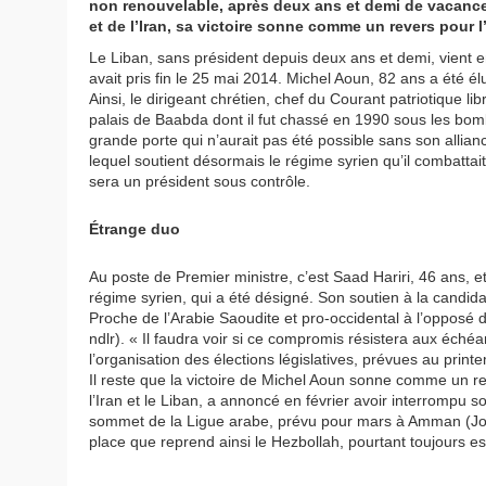
non renouvelable, après deux ans et demi de vacance 
et de l’Iran, sa victoire sonne comme un revers pour l
Le Liban, sans président depuis deux ans et demi, vient 
avait pris fin le 25 mai 2014. Michel Aoun, 82 ans a été é
Ainsi, le dirigeant chrétien, chef du Courant patriotique l
palais de Baabda dont il fut chassé en 1990 sous les bo
grande porte qui n’aurait pas été possible sans son allian
lequel soutient désormais le régime syrien qu’il combattai
sera un président sous contrôle.
Étrange duo
Au poste de Premier ministre, c’est Saad Hariri, 46 ans, e
régime syrien, qui a été désigné. Son soutien à la candida
Proche de l’Arabie Saoudite et pro-occidental à l’opposé de
ndlr). « Il faudra voir si ce compromis résistera aux éch
l’organisation des élections législatives, prévues au pri
Il reste que la victoire de Michel Aoun sonne comme un r
l’Iran et le Liban, a annoncé en février avoir interrompu so
sommet de la Ligue arabe, prévu pour mars à Amman (Jord
place que reprend ainsi le Hezbollah, pourtant toujours est