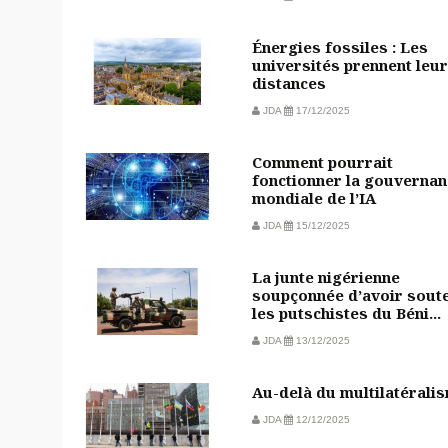
Énergies fossiles : Les
universités prennent leu
distances
JDA
17/12/2025
Comment pourrait
fonctionner la gouvernan
mondiale de l’IA
JDA
15/12/2025
La junte nigérienne
soupçonnée d’avoir sout
les putschistes du Béni...
JDA
13/12/2025
Au-delà du multilatérali
JDA
12/12/2025