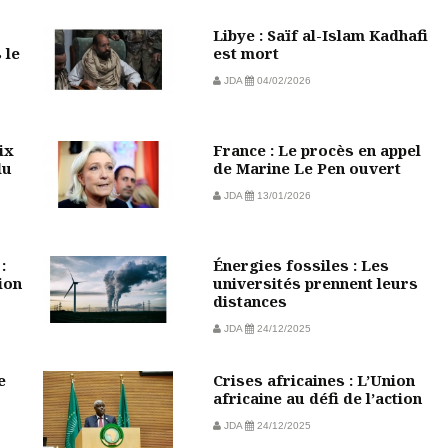
Libye : Saïf al-Islam Kadhafi
 le
est mort
JDA
04/02/2026
ix
France : Le procès en appel
du
de Marine Le Pen ouvert
JDA
13/01/2026
:
Énergies fossiles : Les
ion
universités prennent leurs
distances
JDA
24/12/2025
e
Crises africaines : L’Union
africaine au défi de l’action
JDA
24/12/2025