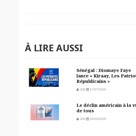
À LIRE AUSSI
Sénégal : Diomaye Faye
lance « Kiraay, Les Patrio
Républicains »
JDA
27/07/2026
Le déclin américain à la 
de tous
JDA
26/05/2026