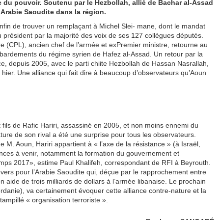
du pouvoir. Soutenu par le Hezbollah, allié de Bachar al-Assad
’Arabie Saoudite dans la région.
enfin de trouver un remplaçant à Michel Slei- mane, dont le mandat
lu président par la majorité des voix de ses 127 collègues députés.
ibre (CPL), ancien chef de l’armée et exPremier ministre, retourne au
mbardements du régime syrien de Hafez al-Assad. Un retour par la
ce, depuis 2005, avec le parti chiite Hezbollah de Hassan Nasrallah,
t hier. Une alliance qui fait dire à beaucoup d’observateurs qu’Aoun
t fils de Rafic Hariri, assassiné en 2005, et non moins ennemi du
ture de son rival a été une surprise pour tous les observateurs.
 M. Aoun, Hariri appartient à « l’axe de la résistance » (à Israël,
éances à venir, notamment la formation du gouvernement et
ntemps 2017», estime Paul Khalifeh, correspondant de RFI à Beyrouth.
evers pour l’Arabie Saoudite qui, déçue par le rapprochement entre
n aide de trois milliards de dollars à l’armée libanaise. Le prochain
anie), va certainement évoquer cette alliance contre-nature et la
ampillé « organisation terroriste ».