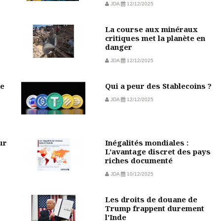
JDA
12/12/2025
La course aux minéraux
critiques met la planète en
danger
JDA
12/12/2025
de
Qui a peur des Stablecoins ?
JDA
12/12/2025
ur
Inégalités mondiales :
L’avantage discret des pays
riches documenté
JDA
10/12/2025
Les droits de douane de
Trump frappent durement
l'Inde