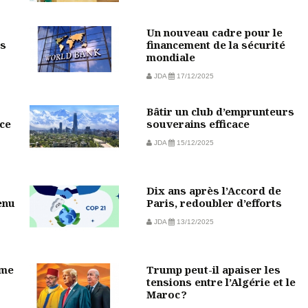
Un nouveau cadre pour le
rs
financement de la sécurité
mondiale
JDA
17/12/2025
Bâtir un club d’emprunteurs
ce
souverains efficace
JDA
15/12/2025
Dix ans après l’Accord de
enu
Paris, redoubler d’efforts
JDA
13/12/2025
sme
Trump peut-il apaiser les
tensions entre l’Algérie et le
Maroc ?