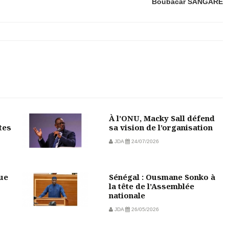
Boubacar SANGARÉ
À l’ONU, Macky Sall défend
tes
sa vision de l’organisation
JDA
24/07/2026
vue
Sénégal : Ousmane Sonko à
la tête de l’Assemblée
nationale
JDA
26/05/2026