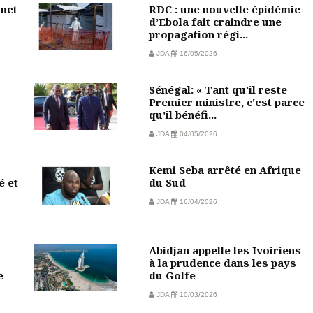
mmet
RDC : une nouvelle épidémie
d’Ebola fait craindre une
propagation régi...
JDA
16/05/2026
Sénégal: « Tant qu'il reste
Premier ministre, c'est parce
qu'il bénéfi...
JDA
04/05/2026
Kemi Seba arrêté en Afrique
é et
du Sud
JDA
16/04/2026
Abidjan appelle les Ivoiriens
à la prudence dans les pays
e
du Golfe
JDA
10/03/2026