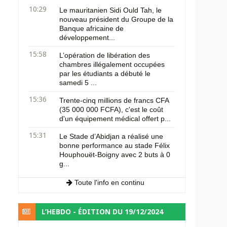
10:29
Le mauritanien Sidi Ould Tah, le
nouveau président du Groupe de la
Banque africaine de
développement...
15:58
L’opération de libération des
chambres illégalement occupées
par les étudiants a débuté le
samedi 5 ...
15:36
Trente-cinq millions de francs CFA
(35 000 000 FCFA), c'est le coût
d'un équipement médical offert p...
15:31
Le Stade d’Abidjan a réalisé une
bonne performance au stade Félix
Houphouët-Boigny avec 2 buts à 0
g...
Toute l'info en continu
L’HEBDO - ÉDITION DU 19/12/2024