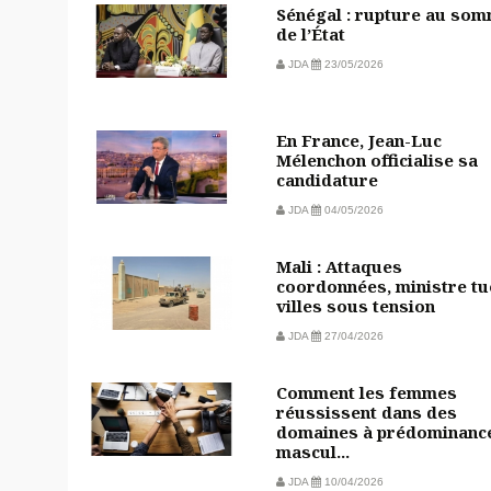
Sénégal : rupture au so
de l’État
JDA
23/05/2026
En France, Jean-Luc
Mélenchon officialise sa
candidature
JDA
04/05/2026
Mali : Attaques
coordonnées, ministre tu
villes sous tension
JDA
27/04/2026
Comment les femmes
réussissent dans des
domaines à prédominanc
mascul...
JDA
10/04/2026