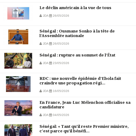
Le déclin américain à la vue de tous
JDA
26/05/2026
Sénégal : Ousmane Sonko à la tête de
l’Assemblée nationale
JDA
26/05/2026
Sénégal : rupture au sommet de l’État
JDA
23/05/2026
RDC : une nouvelle épidémie d’Ebola fait
craindre une propagation régi...
JDA
16/05/2026
En France, Jean-Luc Mélenchon officialise sa
candidature
JDA
04/05/2026
Sénégal: « Tant qu'il reste Premier ministre,
c'est parce qu'il bénéfi...