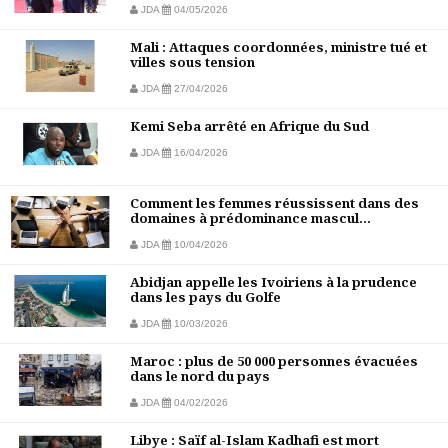
JDA
04/05/2026
Mali : Attaques coordonnées, ministre tué et
villes sous tension
JDA
27/04/2026
Kemi Seba arrêté en Afrique du Sud
JDA
16/04/2026
Comment les femmes réussissent dans des
domaines à prédominance mascul...
JDA
10/04/2026
Abidjan appelle les Ivoiriens à la prudence
dans les pays du Golfe
JDA
10/03/2026
Maroc : plus de 50 000 personnes évacuées
dans le nord du pays
JDA
04/02/2026
Libye : Saïf al-Islam Kadhafi est mort