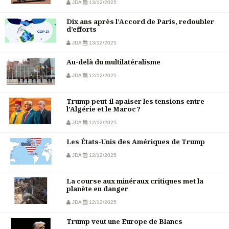
JDA
13/12/2025
Dix ans après l’Accord de Paris, redoubler
d’efforts
JDA
13/12/2025
Au-delà du multilatéralisme
JDA
12/12/2025
Trump peut-il apaiser les tensions entre
l’Algérie et le Maroc ?
JDA
12/12/2025
Les États-Unis des Amériques de Trump
JDA
12/12/2025
La course aux minéraux critiques met la
planète en danger
JDA
12/12/2025
Trump veut une Europe de Blancs