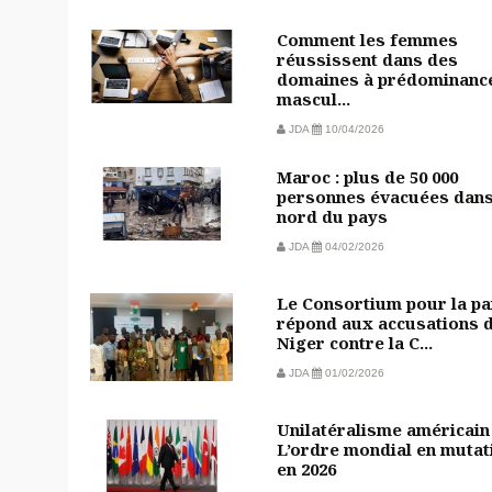
Comment les femmes
réussissent dans des
domaines à prédominanc
mascul...
JDA
10/04/2026
Maroc : plus de 50 000
personnes évacuées dans
nord du pays
JDA
04/02/2026
Le Consortium pour la pa
répond aux accusations 
Niger contre la C...
JDA
01/02/2026
Unilatéralisme américain 
L’ordre mondial en mutat
en 2026