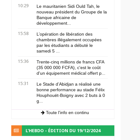
10:29
Le mauritanien Sidi Ould Tah, le
nouveau président du Groupe de la
Banque africaine de
développement...
15:58
L’opération de libération des
chambres illégalement occupées
par les étudiants a débuté le
samedi 5 ...
15:36
Trente-cinq millions de francs CFA
(35 000 000 FCFA), c'est le coût
d'un équipement médical offert p...
15:31
Le Stade d’Abidjan a réalisé une
bonne performance au stade Félix
Houphouët-Boigny avec 2 buts à 0
g...
Toute l'info en continu
L’HEBDO - ÉDITION DU 19/12/2024