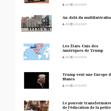
JDA
13/12/2025
Au-delà du multilatérali
JDA
12/12/2025
Les États-Unis des
Amériques de Trump
JDA
12/12/2025
Trump veut une Europe 
Blancs
JDA
12/12/2025
Le pouvoir transformate
de l’éducation de la petite