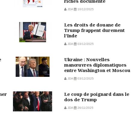
riches documenté
JDA
10/12/2025
Les droits de douane de
Trump frappent durement
l'Inde
JDA
03/12/2025
e
Ukraine : Nouvelles
manœuvres diplomatiques
entre Washington et Moscou
JDA
03/12/2025
ner
Le coup de poignard dans le
dos de Trump
JDA
26/11/2025