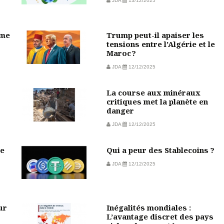
JDA
13/12/2025
sme
Trump peut-il apaiser les
tensions entre l’Algérie et le
Maroc ?
JDA
12/12/2025
La course aux minéraux
critiques met la planète en
danger
JDA
12/12/2025
de
Qui a peur des Stablecoins ?
JDA
12/12/2025
ur
Inégalités mondiales :
L’avantage discret des pays