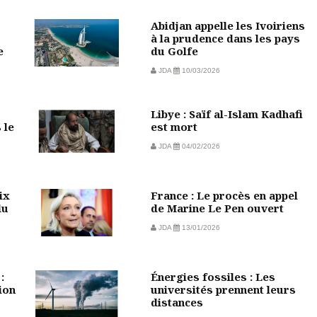
Abidjan appelle les Ivoiriens
à la prudence dans les pays
e
du Golfe
JDA
10/03/2026
Libye : Saïf al-Islam Kadhafi
 le
est mort
JDA
04/02/2026
ix
France : Le procès en appel
du
de Marine Le Pen ouvert
JDA
13/01/2026
:
Énergies fossiles : Les
ion
universités prennent leurs
distances