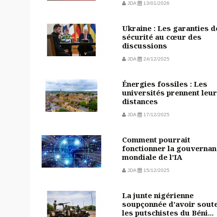
JDA
13/01/2026
Ukraine : Les garanties d
sécurité au cœur des
discussions
JDA
24/12/2025
Énergies fossiles : Les
universités prennent leu
distances
JDA
17/12/2025
Comment pourrait
fonctionner la gouvernan
mondiale de l’IA
JDA
15/12/2025
La junte nigérienne
soupçonnée d’avoir sout
les putschistes du Béni...