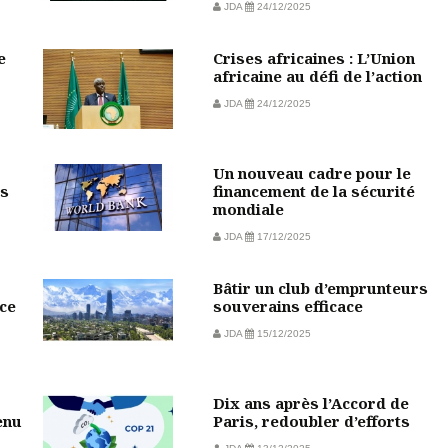
JDA
24/12/2025
e
Crises africaines : L’Union
africaine au défi de l’action
JDA
24/12/2025
Un nouveau cadre pour le
rs
financement de la sécurité
mondiale
JDA
17/12/2025
Bâtir un club d’emprunteurs
ce
souverains efficace
JDA
15/12/2025
Dix ans après l’Accord de
enu
Paris, redoubler d’efforts