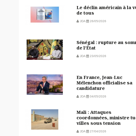
Le déclin américain à la 
de tous
JDA
26/05/2026
Sénégal : rupture au so
de l’État
JDA
23/05/2026
En France, Jean-Luc
Mélenchon officialise sa
candidature
JDA
04/05/2026
Mali : Attaques
coordonnées, ministre tu
villes sous tension
JDA
27/04/2026