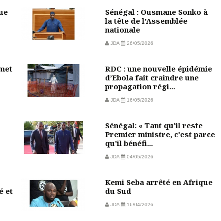
vue
Sénégal : Ousmane Sonko à
la tête de l’Assemblée
nationale
JDA
26/05/2026
mmet
RDC : une nouvelle épidémie
d’Ebola fait craindre une
propagation régi...
JDA
16/05/2026
Sénégal: « Tant qu'il reste
Premier ministre, c'est parce
qu'il bénéfi...
JDA
04/05/2026
Kemi Seba arrêté en Afrique
é et
du Sud
JDA
16/04/2026