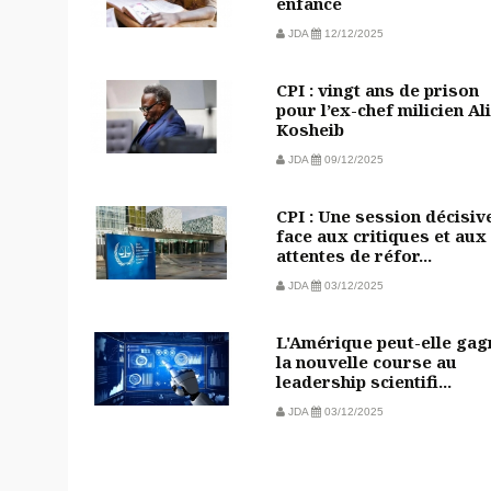
enfance
JDA
12/12/2025
CPI : vingt ans de prison
pour l’ex-chef milicien Ali
Kosheib
JDA
09/12/2025
CPI : Une session décisiv
face aux critiques et aux
attentes de réfor...
JDA
03/12/2025
L'Amérique peut-elle gag
la nouvelle course au
leadership scientifi...
JDA
03/12/2025