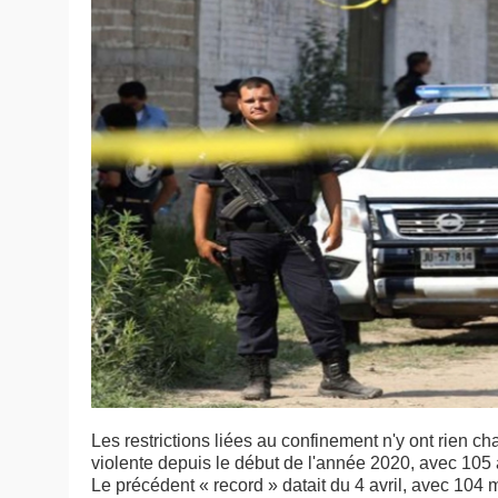
Les restrictions liées au confinement n'y ont rien 
violente depuis le début de l'année 2020, avec 105 a
Le précédent « record » datait du 4 avril, avec 10