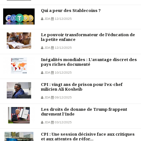
Qui a peur des Stablecoins ?
JDA
12/12/2025
Le pouvoir transformateur de l’éducation de
la petite enfance
JDA
12/12/2025
Inégalités mondiales : L’avantage discret des
pays riches documenté
JDA
10/12/2025
CPI : vingt ans de prison pour l’ex-chef
milicien Ali Kosheib
JDA
09/12/2025
Les droits de douane de Trump frappent
durement l'Inde
JDA
03/12/2025
CPI : Une session décisive face aux critiques
et aux attentes de réfor...