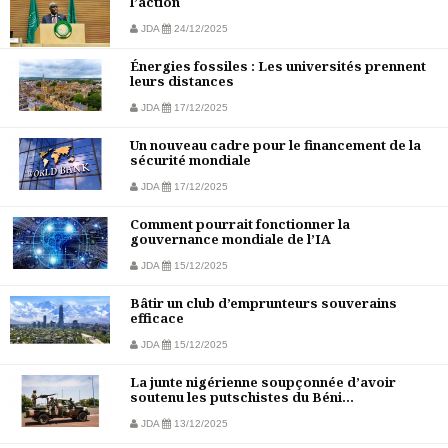
l’action
JDA
24/12/2025
Énergies fossiles : Les universités prennent
leurs distances
JDA
17/12/2025
Un nouveau cadre pour le financement de la
sécurité mondiale
JDA
17/12/2025
Comment pourrait fonctionner la
gouvernance mondiale de l’IA
JDA
15/12/2025
Bâtir un club d’emprunteurs souverains
efficace
JDA
15/12/2025
La junte nigérienne soupçonnée d’avoir
soutenu les putschistes du Béni...
JDA
13/12/2025