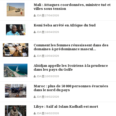
Mali : Attaques coordonnées, ministre tué et
villes sous tension
JDA
27/04/2026
Kemi Seba arrêté en Afrique du Sud
JDA
16/04/2026
Comment les femmes réussissent dans des
domaines à prédominance mascul...
JDA
10/04/2026
Abidjan appelle les Ivoiriens à la prudence
dans les pays du Golfe
JDA
10/03/2026
Maroc : plus de 50 000 personnes évacuées
dans le nord du pays
JDA
04/02/2026
Libye : Saïf al-Islam Kadhafi est mort
JDA
04/02/2026