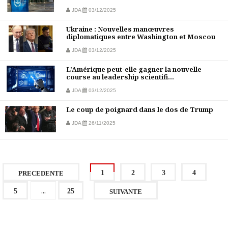
JDA
03/12/2025
Ukraine : Nouvelles manœuvres
diplomatiques entre Washington et Moscou
JDA
03/12/2025
L'Amérique peut-elle gagner la nouvelle
course au leadership scientifi...
JDA
03/12/2025
Le coup de poignard dans le dos de Trump
JDA
26/11/2025
1
2
3
4
PRECEDENTE
...
5
25
SUIVANTE