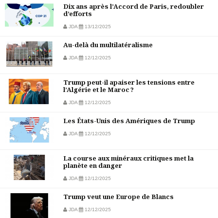
Dix ans après l’Accord de Paris, redoubler
d’efforts
JDA
13/12/2025
Au-delà du multilatéralisme
JDA
12/12/2025
Trump peut-il apaiser les tensions entre
l’Algérie et le Maroc ?
JDA
12/12/2025
Les États-Unis des Amériques de Trump
JDA
12/12/2025
La course aux minéraux critiques met la
planète en danger
JDA
12/12/2025
Trump veut une Europe de Blancs
JDA
12/12/2025