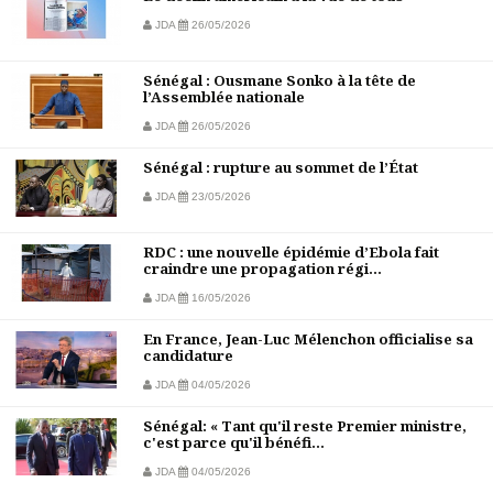
JDA
26/05/2026
Sénégal : Ousmane Sonko à la tête de
l’Assemblée nationale
JDA
26/05/2026
Sénégal : rupture au sommet de l’État
JDA
23/05/2026
RDC : une nouvelle épidémie d’Ebola fait
craindre une propagation régi...
JDA
16/05/2026
En France, Jean-Luc Mélenchon officialise sa
candidature
JDA
04/05/2026
Sénégal: « Tant qu'il reste Premier ministre,
c'est parce qu'il bénéfi...
JDA
04/05/2026