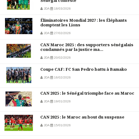
Sénégal conteste
JDA
18/03/2026
Éliminatoires Mondial 2027 : les Éléphants
domptent les Lions
JDA
27/02/2026
CAN Maroc 2025 : des supporters sénégalais
condamnés par la justice ma...
JDA
20/02/2026
Coupe CAF: FC San Pedro battu à Bamako
JDA
16/02/2026
CAN 2025 : le Sénégal triomphe face au Maroc
JDA
19/01/2026
CAN 2025 : le Maroc au bout du suspense
JDA
15/01/2026