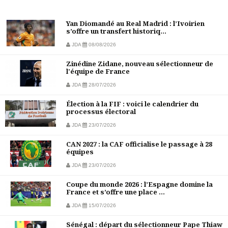
Yan Diomandé au Real Madrid : l’Ivoirien
s’offre un transfert historiq...
JDA
08/08/2026
Zinédine Zidane, nouveau sélectionneur de
l'équipe de France
JDA
28/07/2026
Élection à la FIF : voici le calendrier du
processus électoral
JDA
23/07/2026
CAN 2027 : la CAF officialise le passage à 28
équipes
JDA
23/07/2026
Coupe du monde 2026 : l’Espagne domine la
France et s’offre une place ...
JDA
15/07/2026
Sénégal : départ du sélectionneur Pape Thiaw