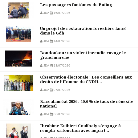
Les passagers fantômes du Bafing
JDA
16/07/2026
Un projet de restauration forestière lancé
dans le Gôh
JDA
14/07/2026
Bondoukou : un violent incendie ravage le
grand marché
JDA
13/07/2026
Observation électorale : Les conseillers aux
droits de l’Homme du CNDH...
JDA
07/07/2026
Baccalauréat 2026 : 40,6 % de taux de réussite
national
JDA
06/07/2026
Ibrahime Kuibiert Coulibaly s'engage à
remplir sa fonction avec impart...