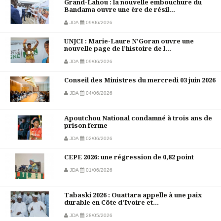
Grand-Lahou : la nouvelle embouchure du
Bandama ouvre une ère de résil...
JDA
09/06/2026
UNJCI : Marie-Laure N’Goran ouvre une
nouvelle page de l’histoire de l...
JDA
09/06/2026
Conseil des Ministres du mercredi 03 juin 2026
JDA
04/06/2026
Apoutchou National condamné à trois ans de
prison ferme
JDA
02/06/2026
CEPE 2026: une régression de 0,82 point
JDA
01/06/2026
Tabaski 2026 : Ouattara appelle à une paix
durable en Côte d’Ivoire et...
JDA
28/05/2026