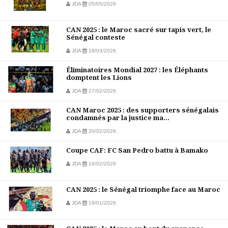
JDA
05/05/2026
CAN 2025 : le Maroc sacré sur tapis vert, le
Sénégal conteste
JDA
18/03/2026
Éliminatoires Mondial 2027 : les Éléphants
domptent les Lions
JDA
27/02/2026
CAN Maroc 2025 : des supporters sénégalais
condamnés par la justice ma...
JDA
20/02/2026
Coupe CAF: FC San Pedro battu à Bamako
JDA
16/02/2026
CAN 2025 : le Sénégal triomphe face au Maroc
JDA
19/01/2026