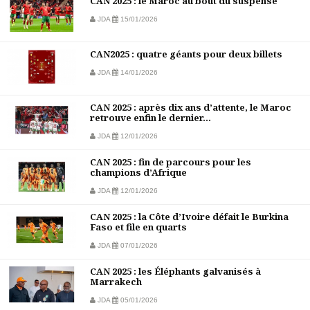
CAN 2025 : le Maroc au bout du suspense
JDA
15/01/2026
CAN2025 : quatre géants pour deux billets
JDA
14/01/2026
CAN 2025 : après dix ans d’attente, le Maroc
retrouve enfin le dernier...
JDA
12/01/2026
CAN 2025 : fin de parcours pour les
champions d’Afrique
JDA
12/01/2026
CAN 2025 : la Côte d’Ivoire défait le Burkina
Faso et file en quarts
JDA
07/01/2026
CAN 2025 : les Éléphants galvanisés à
Marrakech
JDA
05/01/2026