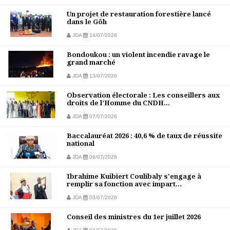
Un projet de restauration forestière lancé
dans le Gôh
JDA
14/07/2026
Bondoukou : un violent incendie ravage le
grand marché
JDA
13/07/2026
Observation électorale : Les conseillers aux
droits de l’Homme du CNDH...
JDA
07/07/2026
Baccalauréat 2026 : 40,6 % de taux de réussite
national
JDA
06/07/2026
Ibrahime Kuibiert Coulibaly s'engage à
remplir sa fonction avec impart...
JDA
03/07/2026
Conseil des ministres du 1er juillet 2026