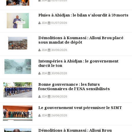
JDA
02/07/2026
Pluies à Abidjan : le bilan s’alourdit à 59 morts
JDA
01/07/2026
Démolitions à Koumassi : Alloui Brou placé
sous mandat de dépôt
JDA
30/06/2026
Intempéries à Abidjan : le gouvernement
durcit le ton
JDA
30/06/2026
Bonne gouvernance : les futurs
fonctionnaires de l’ENA sensibilisés
JDA
26/06/2026
Le gouvernement veut pérenniser le SIMT
JDA
24/06/2026
Démolitions à Koumassi : Alloui Brou