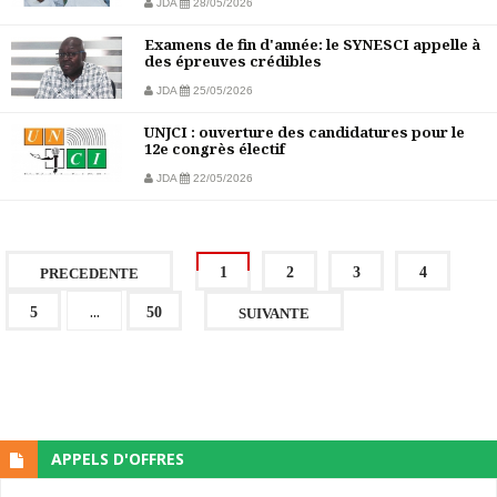
JDA
28/05/2026
Examens de fin d'année: le SYNESCI appelle à
des épreuves crédibles
JDA
25/05/2026
UNJCI : ouverture des candidatures pour le
12e congrès électif
JDA
22/05/2026
1
2
3
4
PRECEDENTE
...
5
50
SUIVANTE
APPELS D'OFFRES