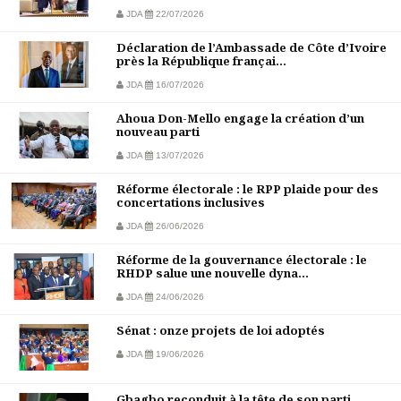
JDA
22/07/2026
Déclaration de l’Ambassade de Côte d’Ivoire
près la République françai...
JDA
16/07/2026
Ahoua Don-Mello engage la création d’un
nouveau parti
JDA
13/07/2026
Réforme électorale : le RPP plaide pour des
concertations inclusives
JDA
26/06/2026
Réforme de la gouvernance électorale : le
RHDP salue une nouvelle dyna...
JDA
24/06/2026
Sénat : onze projets de loi adoptés
JDA
19/06/2026
Gbagbo reconduit à la tête de son parti