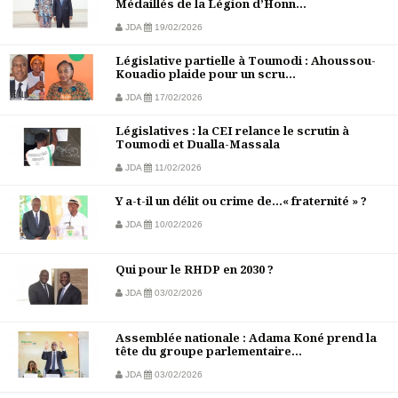
Médaillés de la Légion d’Honn...
JDA
19/02/2026
Législative partielle à Toumodi : Ahoussou-
Kouadio plaide pour un scru...
JDA
17/02/2026
Législatives : la CEI relance le scrutin à
Toumodi et Dualla-Massala
JDA
11/02/2026
Y a-t-il un délit ou crime de…« fraternité » ?
JDA
10/02/2026
Qui pour le RHDP en 2030 ?
JDA
03/02/2026
Assemblée nationale : Adama Koné prend la
tête du groupe parlementaire...
JDA
03/02/2026