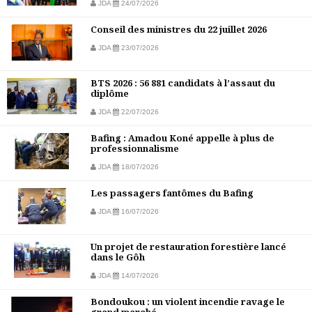
JDA
24/07/2026
Conseil des ministres du 22 juillet 2026
JDA
23/07/2026
BTS 2026 : 56 881 candidats à l’assaut du
diplôme
JDA
22/07/2026
Bafing : Amadou Koné appelle à plus de
professionnalisme
JDA
18/07/2026
Les passagers fantômes du Bafing
JDA
16/07/2026
Un projet de restauration forestière lancé
dans le Gôh
JDA
14/07/2026
Bondoukou : un violent incendie ravage le