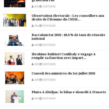
grand marché
JDA
13/07/2026
Observation électorale : Les conseillers aux
droits de l’Homme du CNDH...
JDA
07/07/2026
Baccalauréat 2026 : 40,6 % de taux de réussite
national
JDA
06/07/2026
Ibrahime Kuibiert Coulibaly s'engage à
remplir sa fonction avec impart...
JDA
03/07/2026
Conseil des ministres du 1er juillet 2026
JDA
02/07/2026
Pluies à Abidjan : le bilan s’alourdit à 59 morts
JDA
01/07/2026