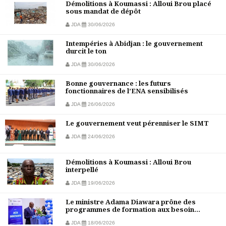
Démolitions à Koumassi : Alloui Brou placé
sous mandat de dépôt
JDA
30/06/2026
Intempéries à Abidjan : le gouvernement
durcit le ton
JDA
30/06/2026
Bonne gouvernance : les futurs
fonctionnaires de l’ENA sensibilisés
JDA
26/06/2026
Le gouvernement veut pérenniser le SIMT
JDA
24/06/2026
Démolitions à Koumassi : Alloui Brou
interpellé
JDA
19/06/2026
Le ministre Adama Diawara prône des
programmes de formation aux besoin...
JDA
18/06/2026