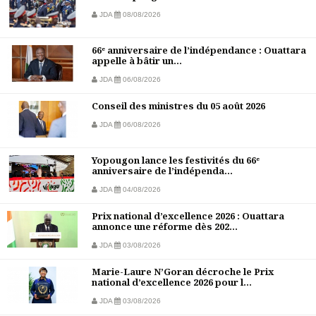
JDA
08/08/2026
66ᵉ anniversaire de l’indépendance : Ouattara
appelle à bâtir un...
JDA
06/08/2026
Conseil des ministres du 05 août 2026
JDA
06/08/2026
Yopougon lance les festivités du 66ᵉ
anniversaire de l’indépenda...
JDA
04/08/2026
Prix national d’excellence 2026 : Ouattara
annonce une réforme dès 202...
JDA
03/08/2026
Marie-Laure N’Goran décroche le Prix
national d’excellence 2026 pour l...
JDA
03/08/2026