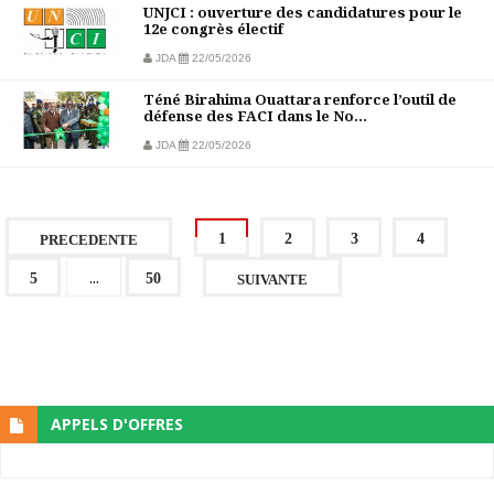
UNJCI : ouverture des candidatures pour le
12e congrès électif
JDA
22/05/2026
Téné Birahima Ouattara renforce l’outil de
défense des FACI dans le No...
JDA
22/05/2026
1
2
3
4
PRECEDENTE
...
5
50
SUIVANTE
APPELS D'OFFRES