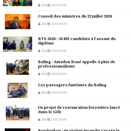
JDA
24/07/2026
Conseil des ministres du 22 juillet 2026
JDA
23/07/2026
BTS 2026 : 56 881 candidats à l’assaut du
diplôme
JDA
22/07/2026
Bafing : Amadou Koné appelle à plus de
professionnalisme
JDA
18/07/2026
Les passagers fantômes du Bafing
JDA
16/07/2026
Un projet de restauration forestière lancé
dans le Gôh
JDA
14/07/2026
Bondoukou : un violent incendie ravage le