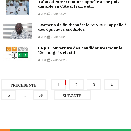
Tabaski 2026 : Ouattara appelle à une paix
durable en Côte d’Ivoire et...
JDA
28/05/2026
Examens de fin d'année: le SYNESCI appelle à
des épreuves crédibles
JDA
25/05/2026
UNJCI : ouverture des candidatures pour le
12e congrès électif
JDA
22/05/2026
1
2
3
4
PRECEDENTE
...
5
50
SUIVANTE