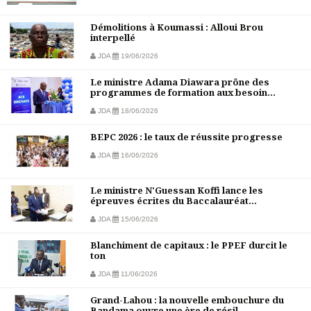
Démolitions à Koumassi : Alloui Brou
interpellé
JDA
19/06/2026
Le ministre Adama Diawara prône des
programmes de formation aux besoin...
JDA
18/06/2026
BEPC 2026 : le taux de réussite progresse
JDA
16/06/2026
Le ministre N'Guessan Koffi lance les
épreuves écrites du Baccalauréat...
JDA
15/06/2026
Blanchiment de capitaux : le PPEF durcit le
ton
JDA
11/06/2026
Grand-Lahou : la nouvelle embouchure du
Bandama ouvre une ère de résil...