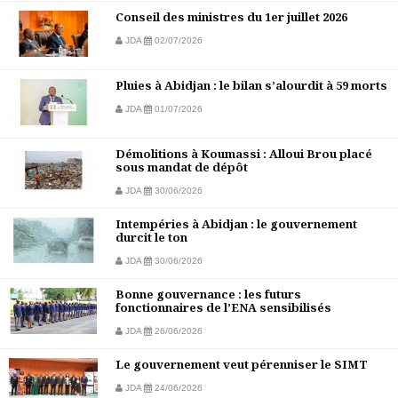
Conseil des ministres du 1er juillet 2026
JDA
02/07/2026
Pluies à Abidjan : le bilan s’alourdit à 59 morts
JDA
01/07/2026
Démolitions à Koumassi : Alloui Brou placé
sous mandat de dépôt
JDA
30/06/2026
Intempéries à Abidjan : le gouvernement
durcit le ton
JDA
30/06/2026
Bonne gouvernance : les futurs
fonctionnaires de l’ENA sensibilisés
JDA
26/06/2026
Le gouvernement veut pérenniser le SIMT
JDA
24/06/2026