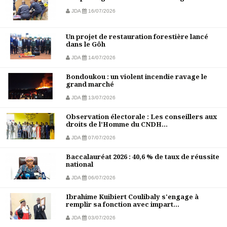
JDA
16/07/2026
Un projet de restauration forestière lancé
dans le Gôh
JDA
14/07/2026
Bondoukou : un violent incendie ravage le
grand marché
JDA
13/07/2026
Observation électorale : Les conseillers aux
droits de l’Homme du CNDH...
JDA
07/07/2026
Baccalauréat 2026 : 40,6 % de taux de réussite
national
JDA
06/07/2026
Ibrahime Kuibiert Coulibaly s'engage à
remplir sa fonction avec impart...
JDA
03/07/2026