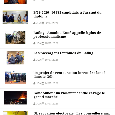
BTS 2026 : 56 881 candidats à l’assaut du
diplôme
JDA
22/07/2026
Bafing : Amadou Koné appelle à plus de
professionnalisme
JDA
18/07/2026
Les passagers fantômes du Bafing
JDA
16/07/2026
Un projet de restauration forestière lancé
dans le Gôh
JDA
14/07/2026
Bondoukou : un violent incendie ravage le
grand marché
JDA
13/07/2026
Observation électorale : Les conseillers aux