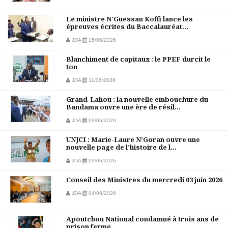
Le ministre N'Guessan Koffi lance les
épreuves écrites du Baccalauréat...
JDA
15/06/2026
Blanchiment de capitaux : le PPEF durcit le
ton
JDA
11/06/2026
Grand-Lahou : la nouvelle embouchure du
Bandama ouvre une ère de résil...
JDA
09/06/2026
UNJCI : Marie-Laure N’Goran ouvre une
nouvelle page de l’histoire de l...
JDA
09/06/2026
Conseil des Ministres du mercredi 03 juin 2026
JDA
04/06/2026
Apoutchou National condamné à trois ans de
prison ferme