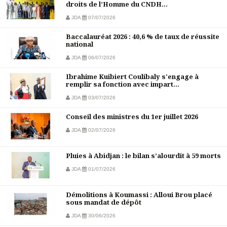
droits de l’Homme du CNDH...
JDA
07/07/2026
Baccalauréat 2026 : 40,6 % de taux de réussite
national
JDA
06/07/2026
Ibrahime Kuibiert Coulibaly s'engage à
remplir sa fonction avec impart...
JDA
03/07/2026
Conseil des ministres du 1er juillet 2026
JDA
02/07/2026
Pluies à Abidjan : le bilan s’alourdit à 59 morts
JDA
01/07/2026
Démolitions à Koumassi : Alloui Brou placé
sous mandat de dépôt
JDA
30/06/2026