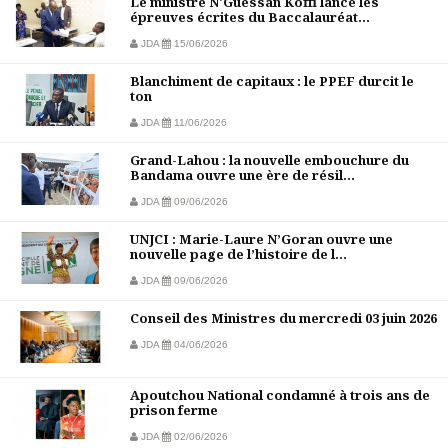
Le ministre N'Guessan Koffi lance les
épreuves écrites du Baccalauréat...
JDA
15/06/2026
Blanchiment de capitaux : le PPEF durcit le
ton
JDA
11/06/2026
Grand-Lahou : la nouvelle embouchure du
Bandama ouvre une ère de résil...
JDA
09/06/2026
UNJCI : Marie-Laure N’Goran ouvre une
nouvelle page de l’histoire de l...
JDA
09/06/2026
Conseil des Ministres du mercredi 03 juin 2026
JDA
04/06/2026
Apoutchou National condamné à trois ans de
prison ferme
JDA
02/06/2026