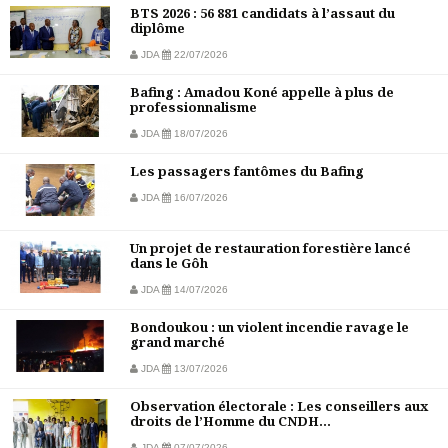
BTS 2026 : 56 881 candidats à l’assaut du
diplôme
JDA
22/07/2026
Bafing : Amadou Koné appelle à plus de
professionnalisme
JDA
18/07/2026
Les passagers fantômes du Bafing
JDA
16/07/2026
Un projet de restauration forestière lancé
dans le Gôh
JDA
14/07/2026
Bondoukou : un violent incendie ravage le
grand marché
JDA
13/07/2026
Observation électorale : Les conseillers aux
droits de l’Homme du CNDH...
JDA
07/07/2026