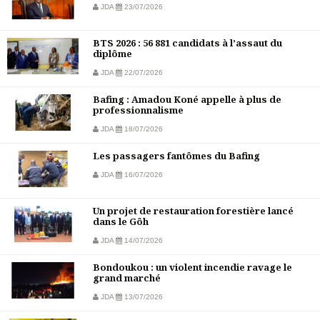
JDA
23/07/2026
BTS 2026 : 56 881 candidats à l’assaut du
diplôme
JDA
22/07/2026
Bafing : Amadou Koné appelle à plus de
professionnalisme
JDA
18/07/2026
Les passagers fantômes du Bafing
JDA
16/07/2026
Un projet de restauration forestière lancé
dans le Gôh
JDA
14/07/2026
Bondoukou : un violent incendie ravage le
grand marché
JDA
13/07/2026