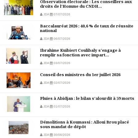
Observation électorale : Les conseillers aux
droits de l’Homme du CNDH...
JDA
07/07/2026
Baccalauréat 2026 : 40,6 % de taux de réussite
national
JDA
06/07/2026
Ibrahime Kuibiert Coulibaly s'engage à
remplir sa fonction avec impart...
JDA
03/07/2026
Conseil des ministres du 1er juillet 2026
JDA
02/07/2026
Pluies à Abidjan : le bilan s’alourdit à 59 morts
JDA
01/07/2026
Démolitions à Koumassi : Alloui Brou placé
sous mandat de dépôt
JDA
30/06/2026